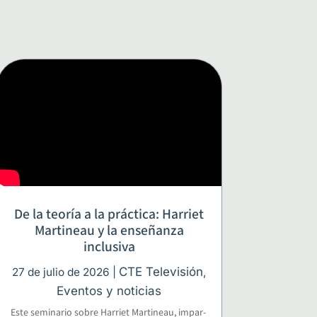
De la teoría a la práctica: Harriet
Martineau y la enseñanza
inclusiva
CTE Tele­vi­sión
27 de julio de 2026
|
,
Even­tos y noticias
Este semi­na­rio sobre Harriet Mar­ti­neau, impar­