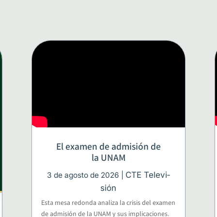
El examen de admisión de
la UNAM
CTE Tele­vi­
3 de agos­to de 2026
|
sión
Esta mesa redon­da ana­li­za la cri­sis del examen
de admi­sión de la UNAM y sus impli­ca­cio­nes.