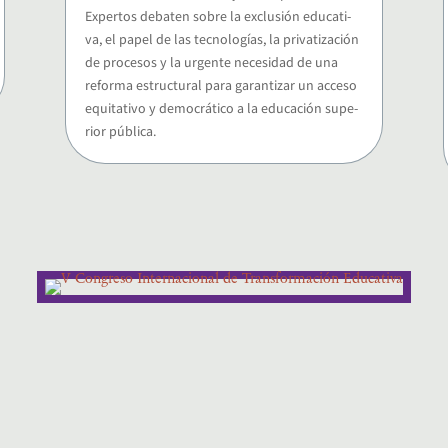
Exper­tos deba­ten sobre la exclu­sión edu­ca­ti­
va, el papel de las tec­no­lo­gías, la pri­va­ti­za­ción
de pro­ce­sos y la urgen­te nece­si­dad de una
refor­ma estruc­tu­ral para garan­ti­zar un acce­so
equi­ta­ti­vo y demo­crá­ti­co a la edu­ca­ción supe­
rior pública.