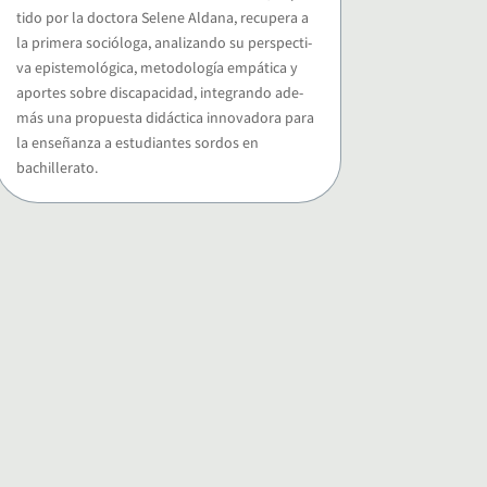
ti­do por la doc­to­ra Sele­ne Alda­na, recu­pe­ra a
la pri­me­ra soció­lo­ga, ana­li­zan­do su pers­pec­ti­
va epis­te­mo­ló­gi­ca, meto­do­lo­gía empá­ti­ca y
apor­tes sobre dis­ca­pa­ci­dad, inte­gran­do ade­
más una pro­pues­ta didác­ti­ca inno­va­do­ra para
la ense­ñan­za a estu­dian­tes sor­dos en
bachillerato.