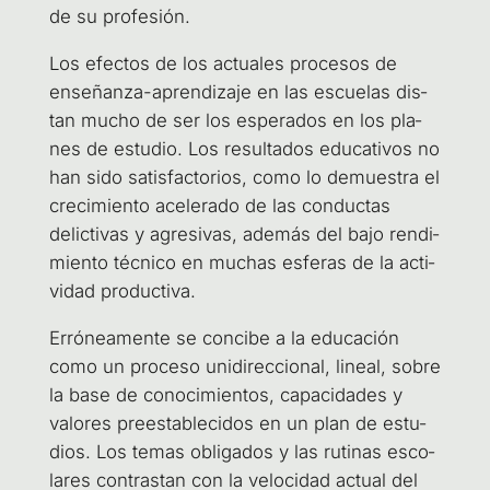
de su profesión.
Los efec­tos de los actua­les pro­ce­sos de
ense­ñan­za-apren­di­za­je en las escue­las dis­
tan mucho de ser los espe­ra­dos en los pla­
nes de estu­dio. Los resul­ta­dos edu­ca­ti­vos no
han sido satis­fac­to­rios, como lo demues­tra el
cre­ci­mien­to ace­le­ra­do de las con­duc­tas
delic­ti­vas y agre­si­vas, ade­más del bajo ren­di­
mien­to téc­ni­co en muchas esfe­ras de la acti­
vi­dad productiva.
Erró­nea­men­te se con­ci­be a la edu­ca­ción
como un pro­ce­so uni­di­rec­cio­nal, lineal, sobre
la base de cono­ci­mien­tos, capa­ci­da­des y
valo­res pre­es­ta­ble­ci­dos en un plan de estu­
dios. Los temas obli­ga­dos y las ruti­nas esco­
la­res con­tras­tan con la velo­ci­dad actual del