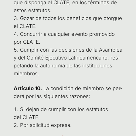
que dis­pon­ga el CLA­TE, en los tér­mi­nos de
estos estatutos.
Gozar de todos los bene­fi­cios que otor­gue
el CLATE.
Con­cu­rrir a cual­quier even­to pro­mo­vi­do
por CLATE.
Cum­plir con las deci­sio­nes de la Asam­blea
y del Comi­té Eje­cu­ti­vo Lati­no­ame­ri­cano, res­
pe­tan­do la auto­no­mía de las ins­ti­tu­cio­nes
miembros.
Artícu­lo 10.
La con­di­ción de miem­bro se per­
de­rá por las siguien­tes razones:
Si dejan de cum­plir con los esta­tu­tos
del CLATE.
Por soli­ci­tud expresa.