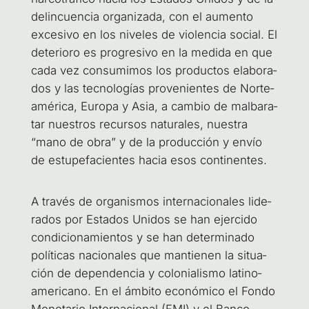
delin­cuen­cia orga­ni­za­da, con el aumen­to
exce­si­vo en los nive­les de vio­len­cia social. El
dete­rio­ro es pro­gre­si­vo en la medi­da en que
cada vez con­su­mi­mos los pro­duc­tos ela­bo­ra­
dos y las tec­no­lo­gías pro­ve­nien­tes de Nor­te­
amé­ri­ca, Euro­pa y Asia, a cam­bio de mal­ba­ra­
tar nues­tros recur­sos natu­ra­les, nues­tra
“mano de obra” y de la pro­duc­ción y envío
de estu­pe­fa­cien­tes hacia esos continentes.
A tra­vés de orga­nis­mos inter­na­cio­na­les lide­
ra­dos por Esta­dos Uni­dos se han ejer­ci­do
con­di­cio­na­mien­tos y se han deter­mi­na­do
polí­ti­cas nacio­na­les que man­tie­nen la situa­
ción de depen­den­cia y colo­nia­lis­mo lati­no­
ame­ri­cano. En el ámbi­to eco­nó­mi­co el Fon­do
Mone­ta­rio Inter­na­cio­nal (FMI) y el Ban­co