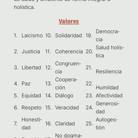
holística.
Valores
Demo­cra­
1.
Lai­cis­mo
10.
Soli­da­ri­dad
19.
cia
Salud holís­
2.
Jus­ti­cia
11.
Cohe­ren­cia
20.
ti­ca
Con­gruen­
3.
Liber­tad
12.
21.
cia
Resi­lien­cia
Coope­ra­
4.
Paz
13.
22.
ción
Humil­dad
5.
Equi­dad
14.
Diá­lo­go
23.
Afec­ti­vi­dad
Gene­ro­si­
6.
Res­pe­to
15.
Vera­ci­dad
24.
dad
Hones­ti­
Auto­ges­
7.
16.
Cla­ri­dad
25.
dad
tión
No dog­ma­