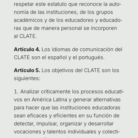
res­pe­tar este esta­tu­to que reco­no­ce la auto­
no­mía de las ins­ti­tu­cio­nes, de los gru­pos
aca­dé­mi­cos y de los edu­ca­do­res y edu­ca­do­
ras que de mane­ra per­so­nal se incor­po­ren
al CLATE.
Artícu­lo 4.
Los idio­mas de comu­ni­ca­ción del
CLA­TE son el espa­ñol y el portugués.
Artícu­lo 5.
Los obje­ti­vos del CLA­TE son los
siguientes:
Ana­li­zar crí­ti­ca­men­te los pro­ce­sos edu­ca­ti­
vos en Amé­ri­ca Lati­na y gene­rar alter­na­ti­vas
para hacer que las ins­ti­tu­cio­nes edu­ca­do­ras
sean efi­ca­ces y efi­cien­tes en su fun­ción de
detec­tar, impul­sar, orga­ni­zar y desa­rro­llar
voca­cio­nes y talen­tos indi­vi­dua­les y colec­ti­