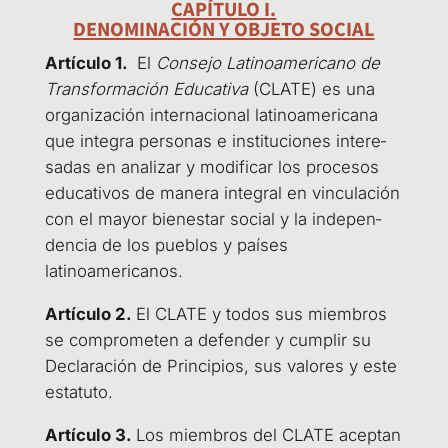
CAPÍTULO I.
DENOMINACIÓN Y OBJETO SOCIAL
Artícu­lo 1.
El
Con­se­jo Lati­no­ame­ri­cano de
Trans­for­ma­ción Edu­ca­ti­va
(CLA­TE) es una
orga­ni­za­ción inter­na­cio­nal lati­no­ame­ri­ca­na
que inte­gra per­so­nas e ins­ti­tu­cio­nes intere­
sa­das en ana­li­zar y modi­fi­car los pro­ce­sos
edu­ca­ti­vos de mane­ra inte­gral en vin­cu­la­ción
con el mayor bien­es­tar social y la inde­pen­
den­cia de los pue­blos y paí­ses
latinoamericanos.
Artícu­lo 2.
El CLA­TE y todos sus miem­bros
se com­pro­me­ten a defen­der y cum­plir su
Decla­ra­ción de Prin­ci­pios, sus valo­res y este
estatuto.
Artícu­lo 3.
Los miem­bros del CLA­TE acep­tan