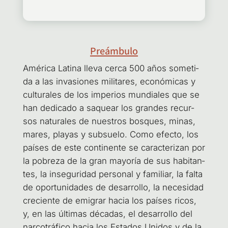
Preámbulo
Amé­ri­ca Lati­na lle­va cer­ca 500 años some­ti­
da a las inva­sio­nes mili­ta­res, eco­nó­mi­cas y
cul­tu­ra­les de los impe­rios mun­dia­les que se
han dedi­ca­do a saquear los gran­des recur­
sos natu­ra­les de nues­tros bos­ques, minas,
mares, pla­yas y sub­sue­lo. Como efec­to, los
paí­ses de este con­ti­nen­te se carac­te­ri­zan por
la pobre­za de la gran mayo­ría de sus habi­tan­
tes, la inse­gu­ri­dad per­so­nal y fami­liar, la fal­ta
de opor­tu­ni­da­des de desa­rro­llo, la nece­si­dad
cre­cien­te de emi­grar hacia los paí­ses ricos,
y, en las últi­mas déca­das, el desa­rro­llo del
nar­co­trá­fi­co hacia los Esta­dos Uni­dos y de la