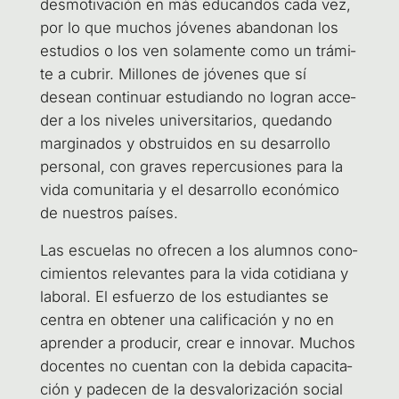
des­mo­ti­va­ción en más edu­can­dos cada vez,
por lo que muchos jóve­nes aban­do­nan los
estu­dios o los ven sola­men­te como un trá­mi­
te a cubrir. Millo­nes de jóve­nes que sí
desean con­ti­nuar estu­dian­do no logran acce­
der a los nive­les uni­ver­si­ta­rios, que­dan­do
mar­gi­na­dos y obs­trui­dos en su desa­rro­llo
per­so­nal, con gra­ves reper­cu­sio­nes para la
vida comu­ni­ta­ria y el desa­rro­llo eco­nó­mi­co
de nues­tros países.
Las escue­las no ofre­cen a los alum­nos cono­
ci­mien­tos rele­van­tes para la vida coti­dia­na y
labo­ral. El esfuer­zo de los estu­dian­tes se
cen­tra en obte­ner una cali­fi­ca­ción y no en
apren­der a pro­du­cir, crear e inno­var. Muchos
docen­tes no cuen­tan con la debi­da capa­ci­ta­
ción y pade­cen de la des­va­lo­ri­za­ción social