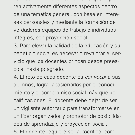
ren acti­va­men­te dife­ren­tes aspec­tos den­tro
de una temá­ti­ca gene­ral, con base en intere­
ses per­so­na­les y median­te la for­ma­ción de
ver­da­de­ros equi­pos de tra­ba­jo e indi­vi­duos
ínte­gros, con pro­yec­ción social.
Para ele­var la cali­dad de la edu­ca­ción y su
bene­fi­cio social es nece­sa­rio reva­lo­rar el ser­
vi­cio que los docen­tes brin­dan des­de pre­es­
co­lar has­ta posgrado.
El reto de cada docen­te es
con­vo­car
a sus
alum­nos, lograr apa­sio­nar­los por el cono­ci­
mien­to y el com­pro­mi­so social más que por
cali­fi­ca­cio­nes. El docen­te debe dejar de ser
un vigi­lan­te auto­ri­ta­rio para trans­for­mar­se en
un líder orga­ni­za­dor y pro­mo­tor de posi­bi­li­da­
des de apren­di­za­je y pro­yec­ción social.
El docen­te requie­re ser auto­crí­ti­co, com­