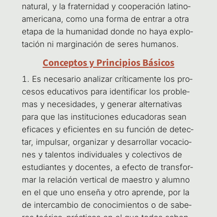
natu­ral, y la fra­ter­ni­dad y coope­ra­ción lati­no­
ame­ri­ca­na, como una for­ma de entrar a otra
eta­pa de la huma­ni­dad don­de no haya explo­
ta­ción ni mar­gi­na­ción de seres humanos.
Conceptos y Principios Básicos
Es nece­sa­rio ana­li­zar crí­ti­ca­men­te los pro­
ce­sos edu­ca­ti­vos para iden­ti­fi­car los pro­ble­
mas y nece­si­da­des, y gene­rar alter­na­ti­vas
para que las ins­ti­tu­cio­nes edu­ca­do­ras sean
efi­ca­ces y efi­cien­tes en su fun­ción de detec­
tar, impul­sar, orga­ni­zar y desa­rro­llar voca­cio­
nes y talen­tos indi­vi­dua­les y colec­ti­vos de
estu­dian­tes y docen­tes, a efec­to de trans­for­
mar la rela­ción ver­ti­cal de maes­tro y alumno
en el que uno ense­ña y otro apren­de, por la
de inter­cam­bio de cono­ci­mien­tos o de sabe­