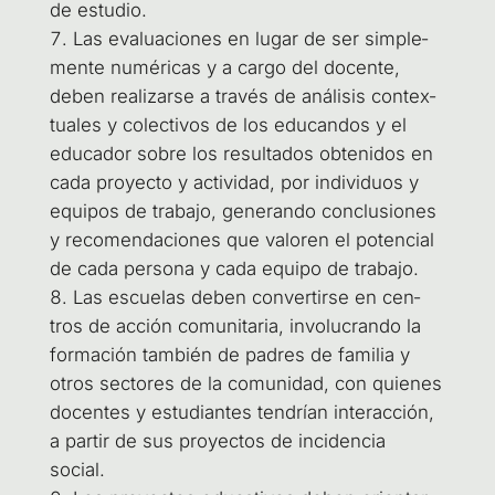
de estudio.
Las eva­lua­cio­nes en lugar de ser sim­ple­
men­te numé­ri­cas y a car­go del docen­te,
deben rea­li­zar­se a tra­vés de aná­li­sis con­tex­
tua­les y colec­ti­vos de los edu­can­dos y el
edu­ca­dor sobre los resul­ta­dos obte­ni­dos en
cada pro­yec­to y acti­vi­dad, por indi­vi­duos y
equi­pos de tra­ba­jo, gene­ran­do con­clu­sio­nes
y reco­men­da­cio­nes que valo­ren el poten­cial
de cada per­so­na y cada equi­po de trabajo.
Las escue­las deben con­ver­tir­se en cen­
tros de acción comu­ni­ta­ria, invo­lu­cran­do la
for­ma­ción tam­bién de padres de fami­lia y
otros sec­to­res de la comu­ni­dad, con quie­nes
docen­tes y estu­dian­tes ten­drían inter­ac­ción,
a par­tir de sus pro­yec­tos de inci­den­cia
social.