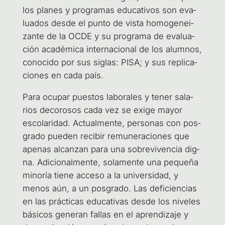
los pla­nes y pro­gra­mas edu­ca­ti­vos son eva­
lua­dos des­de el pun­to de vis­ta homo­ge­nei­
zan­te de la OCDE y su pro­gra­ma de eva­lua­
ción aca­dé­mi­ca inter­na­cio­nal de los alum­nos,
cono­ci­do por sus siglas: PISA; y sus repli­ca­
cio­nes en cada país.
Para ocu­par pues­tos labo­ra­les y tener sala­
rios deco­ro­sos cada vez se exi­ge mayor
esco­la­ri­dad. Actual­men­te, per­so­nas con pos­
gra­do pue­den reci­bir remu­ne­ra­cio­nes que
ape­nas alcan­zan para una sobre­vi­ven­cia dig­
na. Adi­cio­nal­men­te, sola­men­te una peque­ña
mino­ría tie­ne acce­so a la uni­ver­si­dad, y
menos aún, a un pos­gra­do. Las defi­cien­cias
en las prác­ti­cas edu­ca­ti­vas des­de los nive­les
bási­cos gene­ran fallas en el apren­di­za­je y