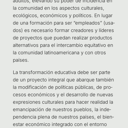
adul­tos, ele­van­do su poder de inci­den­cia en
la comu­ni­dad en los aspec­tos cul­tu­ra­les,
eco­ló­gi­cos, eco­nó­mi­cos y polí­ti­cos. En lugar
de una for­ma­ción para ser “emplea­dos” (usa­
dos) es nece­sa­rio for­mar crea­do­res y líde­res
de pro­yec­tos que pue­dan rea­li­zar pro­duc­tos
alter­na­ti­vos para el inter­cam­bio equi­ta­ti­vo en
la comu­ni­dad lati­no­ame­ri­ca­na y con otros
países.
La trans­for­ma­ción edu­ca­ti­va debe ser par­te
de un pro­yec­to inte­gral que abar­que tam­bién
la modi­fi­ca­ción de polí­ti­cas públi­cas, de pro­
ce­sos eco­nó­mi­cos y el desa­rro­llo de nue­vas
expre­sio­nes cul­tu­ra­les para hacer reali­dad la
eman­ci­pa­ción de nues­tros pue­blos, la inde­
pen­den­cia ple­na de nues­tros paí­ses, el bien­
es­tar eco­nó­mi­co inte­gra­do con el entorno