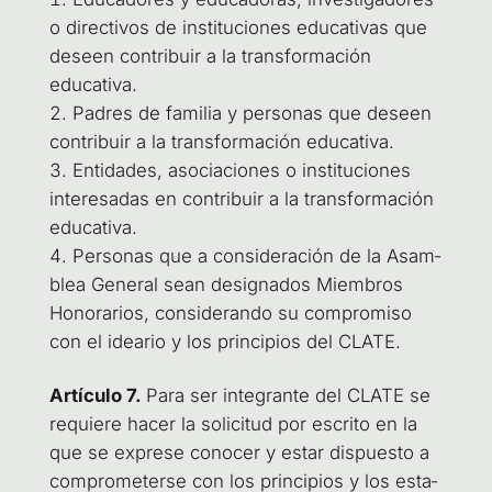
o direc­ti­vos de ins­ti­tu­cio­nes edu­ca­ti­vas que
deseen con­tri­buir a la trans­for­ma­ción
educativa.
Padres de fami­lia y per­so­nas que deseen
con­tri­buir a la trans­for­ma­ción educativa.
Enti­da­des, aso­cia­cio­nes o ins­ti­tu­cio­nes
intere­sa­das en con­tri­buir a la trans­for­ma­ción
educativa.
Per­so­nas que a con­si­de­ra­ción de la Asam­
blea Gene­ral sean desig­na­dos Miem­bros
Hono­ra­rios, con­si­de­ran­do su com­pro­mi­so
con el idea­rio y los prin­ci­pios del CLATE.
Artícu­lo 7.
Para ser inte­gran­te del CLA­TE se
requie­re hacer la soli­ci­tud por escri­to en la
que se expre­se cono­cer y estar dis­pues­to a
com­pro­me­ter­se con los prin­ci­pios y los esta­