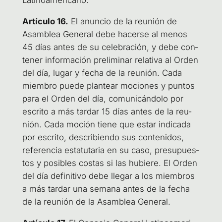
Latinoamericano.
Artícu­lo 16.
El anun­cio de la reu­nión de
Asam­blea Gene­ral debe hacer­se al menos
45 días antes de su cele­bra­ción, y debe con­
te­ner infor­ma­ción pre­li­mi­nar rela­ti­va al Orden
del día, lugar y fecha de la reu­nión. Cada
miem­bro pue­de plan­tear mocio­nes y pun­tos
para el Orden del día, comu­ni­cán­do­lo por
escri­to a más tar­dar 15 días antes de la reu­
nión. Cada moción tie­ne que estar indi­ca­da
por escri­to, des­cri­bien­do sus con­te­ni­dos,
refe­ren­cia esta­tu­ta­ria en su caso, pre­su­pues­
tos y posi­bles cos­tas si las hubie­re. El Orden
del día defi­ni­ti­vo debe lle­gar a los miem­bros
a más tar­dar una sema­na antes de la fecha
de la reu­nión de la Asam­blea General.