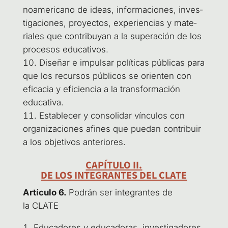
no­ame­ri­cano de ideas, infor­ma­cio­nes, inves­
ti­ga­cio­nes, pro­yec­tos, expe­rien­cias y mate­
ria­les que con­tri­bu­yan a la supera­ción de los
pro­ce­sos educativos.
Dise­ñar e impul­sar polí­ti­cas públi­cas para
que los recur­sos públi­cos se orien­ten con
efi­ca­cia y efi­cien­cia a la trans­for­ma­ción
educativa.
Esta­ble­cer y con­so­li­dar víncu­los con
orga­ni­za­cio­nes afi­nes que pue­dan con­tri­buir
a los obje­ti­vos anteriores.
CAPÍTULO II.
DE LOS INTEGRANTES DEL CLATE
Artícu­lo 6.
Podrán ser inte­gran­tes de
la CLATE
Edu­ca­do­res y edu­ca­do­ras, inves­ti­ga­do­res