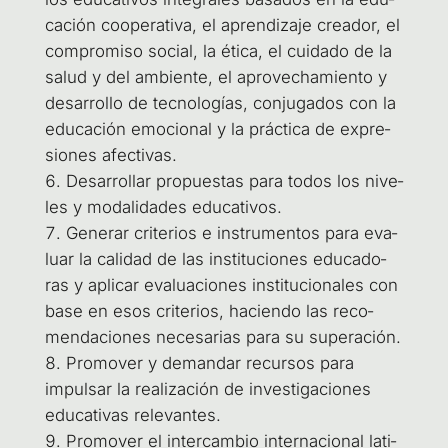
ca­ción coope­ra­ti­va, el apren­di­za­je crea­dor, el
com­pro­mi­so social, la éti­ca, el cui­da­do de la
salud y del ambien­te, el apro­ve­cha­mien­to y
desa­rro­llo de tec­no­lo­gías, con­ju­ga­dos con la
edu­ca­ción emo­cio­nal y la prác­ti­ca de expre­
sio­nes afectivas.
Desa­rro­llar pro­pues­tas para todos los nive­
les y moda­li­da­des educativos.
Gene­rar cri­te­rios e ins­tru­men­tos para eva­
luar la cali­dad de las ins­ti­tu­cio­nes edu­ca­do­
ras y apli­car eva­lua­cio­nes ins­ti­tu­cio­na­les con
base en esos cri­te­rios, hacien­do las reco­
men­da­cio­nes nece­sa­rias para su superación.
Pro­mo­ver y deman­dar recur­sos para
impul­sar la rea­li­za­ción de inves­ti­ga­cio­nes
edu­ca­ti­vas relevantes.
Pro­mo­ver el inter­cam­bio inter­na­cio­nal lati­