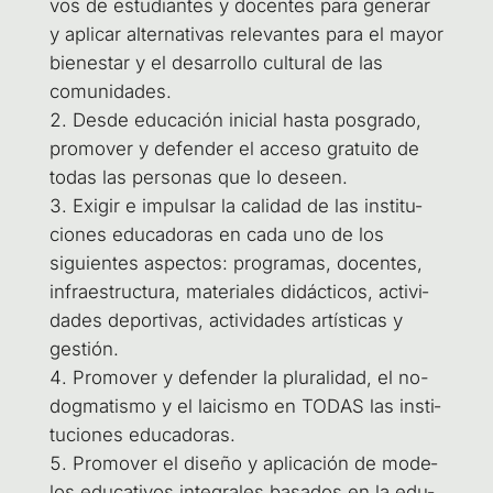
vos de estu­dian­tes y docen­tes para gene­rar
y apli­car alter­na­ti­vas rele­van­tes para el mayor
bien­es­tar y el desa­rro­llo cul­tu­ral de las
comunidades.
Des­de edu­ca­ción ini­cial has­ta pos­gra­do,
pro­mo­ver y defen­der el acce­so gra­tui­to de
todas las per­so­nas que lo deseen.
Exi­gir e impul­sar la cali­dad de las ins­ti­tu­
cio­nes edu­ca­do­ras en cada uno de los
siguien­tes aspec­tos: pro­gra­mas, docen­tes,
infra­es­truc­tu­ra, mate­ria­les didác­ti­cos, acti­vi­
da­des depor­ti­vas, acti­vi­da­des artís­ti­cas y
gestión.
Pro­mo­ver y defen­der la plu­ra­li­dad, el no-
dog­ma­tis­mo y el lai­cis­mo en TODAS las ins­ti­
tu­cio­nes educadoras.
Pro­mo­ver el dise­ño y apli­ca­ción de mode­
los edu­ca­ti­vos inte­gra­les basa­dos en la edu­