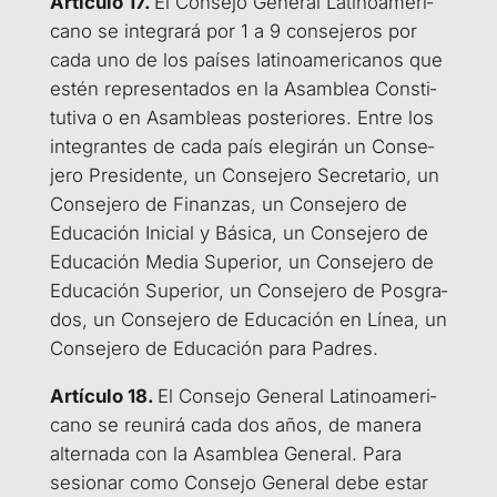
Artícu­lo 17.
El Con­se­jo Gene­ral Lati­no­ame­ri­
cano se inte­gra­rá por 1 a 9 con­se­je­ros por
cada uno de los paí­ses lati­no­ame­ri­ca­nos que
estén repre­sen­ta­dos en la Asam­blea Cons­ti­
tu­ti­va o en Asam­bleas pos­te­rio­res. Entre los
inte­gran­tes de cada país ele­gi­rán un Con­se­
je­ro Pre­si­den­te, un Con­se­je­ro Secre­ta­rio, un
Con­se­je­ro de Finan­zas, un Con­se­je­ro de
Edu­ca­ción Ini­cial y Bási­ca, un Con­se­je­ro de
Edu­ca­ción Media Supe­rior, un Con­se­je­ro de
Edu­ca­ción Supe­rior, un Con­se­je­ro de Pos­gra­
dos, un Con­se­je­ro de Edu­ca­ción en Línea, un
Con­se­je­ro de Edu­ca­ción para Padres.
Artícu­lo 18.
El Con­se­jo Gene­ral Lati­no­ame­ri­
cano se reu­ni­rá cada dos años, de mane­ra
alter­na­da con la Asam­blea Gene­ral. Para
sesio­nar como Con­se­jo Gene­ral debe estar