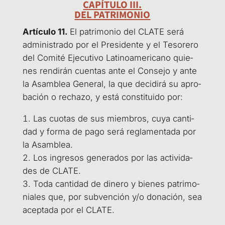
CAPÍTULO III.
DEL PATRIMONIO
Artícu­lo 11.
El patri­mo­nio del CLA­TE será
admi­nis­tra­do por el Pre­si­den­te y el Teso­re­ro
del Comi­té Eje­cu­ti­vo Lati­no­ame­ri­cano quie­
nes ren­di­rán cuen­tas ante el Con­se­jo y ante
la Asam­blea Gene­ral, la que deci­di­rá su apro­
ba­ción o recha­zo, y está cons­ti­tui­do por:
Las cuo­tas de sus miem­bros, cuya can­ti­
dad y for­ma de pago será regla­men­ta­da por
la Asamblea.
Los ingre­sos gene­ra­dos por las acti­vi­da­
des de CLATE.
Toda can­ti­dad de dine­ro y bie­nes patri­mo­
nia­les que, por sub­ven­ción y/o dona­ción, sea
acep­ta­da por el CLATE.