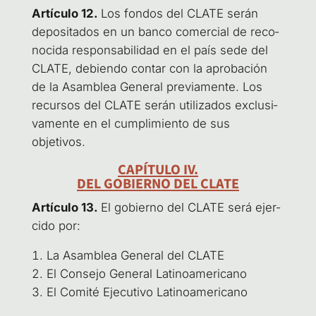
Artícu­lo 12.
Los fon­dos del CLA­TE serán
depo­si­ta­dos en un ban­co comer­cial de reco­
no­ci­da res­pon­sa­bi­li­dad en el país sede del
CLA­TE, debien­do con­tar con la apro­ba­ción
de la Asam­blea Gene­ral pre­via­men­te. Los
recur­sos del CLA­TE serán uti­li­za­dos exclu­si­
va­men­te en el cum­pli­mien­to de sus
objetivos.
CAPÍTULO IV.
DEL GOBIERNO DEL CLATE
Artícu­lo 13.
El gobierno del CLA­TE será ejer­
ci­do por:
La Asam­blea Gene­ral del CLATE
El Con­se­jo Gene­ral Latinoamericano
El Comi­té Eje­cu­ti­vo Latinoamericano