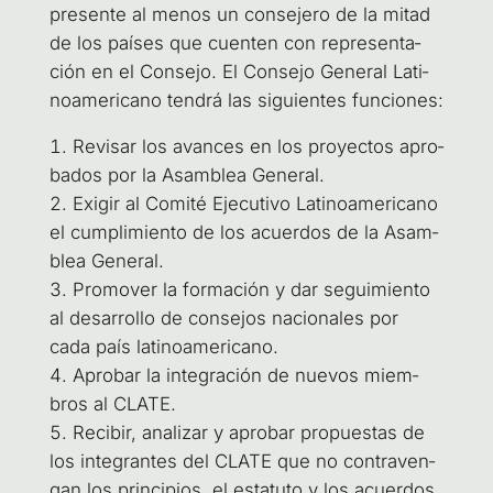
pre­sen­te al menos un con­se­je­ro de la mitad
de los paí­ses que cuen­ten con repre­sen­ta­
ción en el Con­se­jo. El Con­se­jo Gene­ral Lati­
no­ame­ri­cano ten­drá las siguien­tes funciones:
Revi­sar los avan­ces en los pro­yec­tos apro­
ba­dos por la Asam­blea General.
Exi­gir al Comi­té Eje­cu­ti­vo Lati­no­ame­ri­cano
el cum­pli­mien­to de los acuer­dos de la Asam­
blea General.
Pro­mo­ver la for­ma­ción y dar segui­mien­to
al desa­rro­llo de con­se­jos nacio­na­les por
cada país latinoamericano.
Apro­bar la inte­gra­ción de nue­vos miem­
bros al CLATE.
Reci­bir, ana­li­zar y apro­bar pro­pues­tas de
los inte­gran­tes del CLA­TE que no con­tra­ven­
gan los prin­ci­pios, el esta­tu­to y los acuer­dos