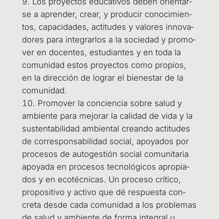
Los pro­yec­tos edu­ca­ti­vos deben orien­tar­
se a apren­der, crear, y pro­du­cir cono­ci­mien­
tos, capa­ci­da­des, acti­tu­des y valo­res inno­va­
do­res para inte­grar­los a la socie­dad y pro­mo­
ver en docen­tes, estu­dian­tes y en toda la
comu­ni­dad estos pro­yec­tos como pro­pios,
en la direc­ción de lograr el bien­es­tar de la
comunidad.
Pro­mo­ver la con­cien­cia sobre salud y
ambien­te para mejo­rar la cali­dad de vida y la
sus­ten­ta­bi­li­dad ambien­tal crean­do acti­tu­des
de corres­pon­sa­bi­li­dad social, apo­ya­dos por
pro­ce­sos de auto­ges­tión social comu­ni­ta­ria
apo­ya­da en pro­ce­sos tec­no­ló­gi­cos apro­pia­
dos y en eco­téc­ni­cas. Un pro­ce­so crí­ti­co,
pro­po­si­ti­vo y acti­vo que dé res­pues­ta con­
cre­ta des­de cada comu­ni­dad a los pro­ble­mas
de salud y ambien­te de for­ma inte­gral u