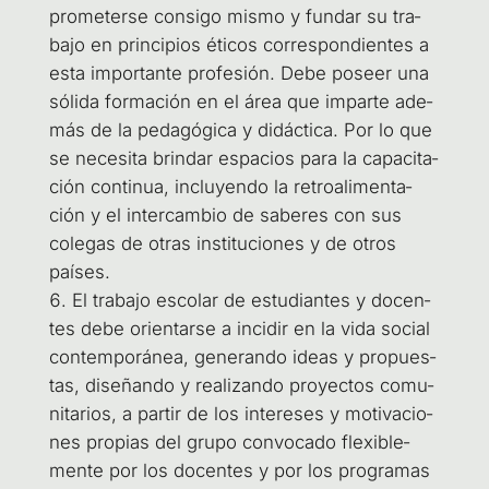
pro­me­ter­se con­si­go mis­mo y fun­dar su tra­
ba­jo en prin­ci­pios éti­cos corres­pon­dien­tes a
esta impor­tan­te pro­fe­sión. Debe poseer una
sóli­da for­ma­ción en el área que impar­te ade­
más de la peda­gó­gi­ca y didác­ti­ca. Por lo que
se nece­si­ta brin­dar espa­cios para la capa­ci­ta­
ción con­ti­nua, inclu­yen­do la retro­ali­men­ta­
ción y el inter­cam­bio de sabe­res con sus
cole­gas de otras ins­ti­tu­cio­nes y de otros
países.
El tra­ba­jo esco­lar de estu­dian­tes y docen­
tes debe orien­tar­se a inci­dir en la vida social
con­tem­po­rá­nea, gene­ran­do ideas y pro­pues­
tas, dise­ñan­do y rea­li­zan­do pro­yec­tos comu­
ni­ta­rios, a par­tir de los intere­ses y moti­va­cio­
nes pro­pias del gru­po con­vo­ca­do fle­xi­ble­
men­te por los docen­tes y por los pro­gra­mas