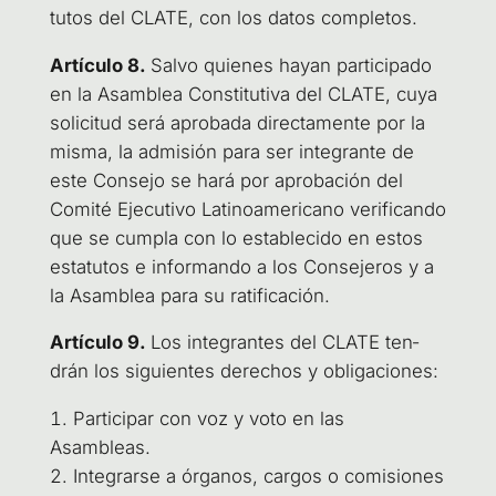
tu­tos del CLA­TE, con los datos completos.
Artícu­lo 8.
Sal­vo quie­nes hayan par­ti­ci­pa­do
en la Asam­blea Cons­ti­tu­ti­va del CLA­TE, cuya
soli­ci­tud será apro­ba­da direc­ta­men­te por la
mis­ma, la admi­sión para ser inte­gran­te de
este Con­se­jo se hará por apro­ba­ción del
Comi­té Eje­cu­ti­vo Lati­no­ame­ri­cano veri­fi­can­do
que se cum­pla con lo esta­ble­ci­do en estos
esta­tu­tos e infor­man­do a los Con­se­je­ros y a
la Asam­blea para su ratificación.
Artícu­lo 9.
Los inte­gran­tes del CLA­TE ten­
drán los siguien­tes dere­chos y obligaciones:
Par­ti­ci­par con voz y voto en las
Asambleas.
Inte­grar­se a órga­nos, car­gos o comi­sio­nes