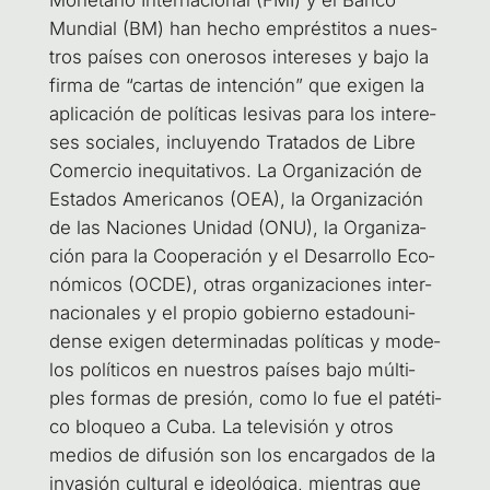
Mun­dial (BM) han hecho emprés­ti­tos a nues­
tros paí­ses con one­ro­sos intere­ses y bajo la
fir­ma de “car­tas de inten­ción” que exi­gen la
apli­ca­ción de polí­ti­cas lesi­vas para los intere­
ses socia­les, inclu­yen­do Tra­ta­dos de Libre
Comer­cio inequi­ta­ti­vos. La Orga­ni­za­ción de
Esta­dos Ame­ri­ca­nos (OEA), la Orga­ni­za­ción
de las Nacio­nes Uni­dad (ONU), la Orga­ni­za­
ción para la Coope­ra­ción y el Desa­rro­llo Eco­
nó­mi­cos (OCDE), otras orga­ni­za­cio­nes inter­
na­cio­na­les y el pro­pio gobierno esta­dou­ni­
den­se exi­gen deter­mi­na­das polí­ti­cas y mode­
los polí­ti­cos en nues­tros paí­ses bajo múl­ti­
ples for­mas de pre­sión, como lo fue el paté­ti­
co blo­queo a Cuba. La tele­vi­sión y otros
medios de difu­sión son los encar­ga­dos de la
inva­sión cul­tu­ral e ideo­ló­gi­ca, mien­tras que