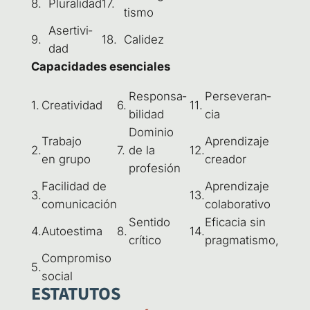
8.
Plu­ra­li­dad
17.
tis­mo
Aser­ti­vi­
9.
18.
Cali­dez
dad
Capa­ci­da­des esenciales
Res­pon­sa­
Per­se­ve­ran­
1.
Crea­ti­vi­dad
6.
11.
bi­li­dad
cia
Domi­nio
Tra­ba­jo
Apren­di­za­je
2.
7.
de la
12.
en grupo
creador
profesión
Faci­li­dad de
Apren­di­za­je
3.
13.
comunicación
colaborativo
Sen­ti­do
Efi­ca­cia sin
4.
Auto­es­ti­ma
8.
14.
crítico
pragmatismo,
Com­pro­mi­so
5.
social
ESTATUTOS