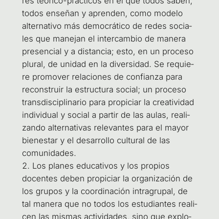
res teó­ri­co-prác­ti­cos en el que todos saben,
todos ense­ñan y apren­den, como mode­lo
alter­na­ti­vo más demo­crá­ti­co de redes socia­
les que mane­jan el inter­cam­bio de mane­ra
pre­sen­cial y a dis­tan­cia; esto, en un pro­ce­so
plu­ral, de uni­dad en la diver­si­dad. Se requie­
re pro­mo­ver rela­cio­nes de con­fian­za para
recons­truir la estruc­tu­ra social; un pro­ce­so
trans­dis­ci­pli­na­rio para pro­pi­ciar la crea­ti­vi­dad
indi­vi­dual y social a par­tir de las aulas, rea­li­
zan­do alter­na­ti­vas rele­van­tes para el mayor
bien­es­tar y el desa­rro­llo cul­tu­ral de las
comunidades.
Los pla­nes edu­ca­ti­vos y los pro­pios
docen­tes deben pro­pi­ciar la orga­ni­za­ción de
los gru­pos y la coor­di­na­ción intra­gru­pal, de
tal mane­ra que no todos los estu­dian­tes reali­
cen las mis­mas acti­vi­da­des, sino que explo­