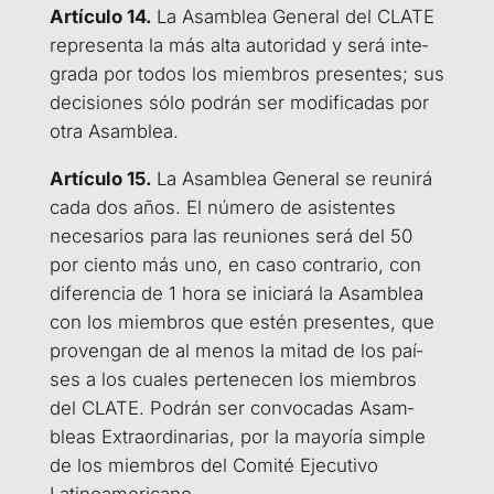
Artícu­lo 14.
La Asam­blea Gene­ral del CLA­TE
repre­sen­ta la más alta auto­ri­dad y será inte­
gra­da por todos los miem­bros pre­sen­tes; sus
deci­sio­nes sólo podrán ser modi­fi­ca­das por
otra Asamblea.
Artícu­lo 15.
La Asam­blea Gene­ral se reu­ni­rá
cada dos años. El núme­ro de asis­ten­tes
nece­sa­rios para las reunio­nes será del 50
por cien­to más uno, en caso con­tra­rio, con
dife­ren­cia de 1 hora se ini­cia­rá la Asam­blea
con los miem­bros que estén pre­sen­tes, que
pro­ven­gan de al menos la mitad de los paí­
ses a los cua­les per­te­ne­cen los miem­bros
del CLA­TE. Podrán ser con­vo­ca­das Asam­
bleas Extra­or­di­na­rias, por la mayo­ría sim­ple
de los miem­bros del Comi­té Eje­cu­ti­vo