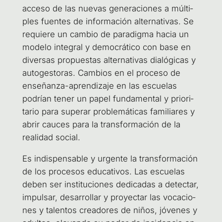
acce­so de las nue­vas gene­ra­cio­nes a múl­ti­
ples fuen­tes de infor­ma­ción alter­na­ti­vas. Se
requie­re un cam­bio de para­dig­ma hacia un
mode­lo inte­gral y demo­crá­ti­co con base en
diver­sas pro­pues­tas alter­na­ti­vas dia­ló­gi­cas y
auto­ges­to­ras. Cam­bios en el pro­ce­so de
ense­ñan­za-apren­di­za­je en las escue­las
podrían tener un papel fun­da­men­tal y prio­ri­
ta­rio para supe­rar pro­ble­má­ti­cas fami­lia­res y
abrir cau­ces para la trans­for­ma­ción de la
reali­dad social.
Es indis­pen­sa­ble y urgen­te la trans­for­ma­ción
de los pro­ce­sos edu­ca­ti­vos. Las escue­las
deben ser ins­ti­tu­cio­nes dedi­ca­das a detec­tar,
impul­sar, desa­rro­llar y pro­yec­tar las voca­cio­
nes y talen­tos crea­do­res de niños, jóve­nes y