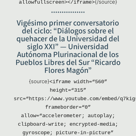
{/source}
allowfullscreen></iframe>
****************
Vigésimo primer conversatorio
del ciclo: “Diálogos sobre el
quehacer de la Universidad del
siglo XXI” — Universidad
Autónoma Plurinacional de los
Pueblos Libres del Sur “Ricardo
Flores Magón”
{sour­ce}
<ifra­me width=“560”
height=“315”
src=“https://www.youtube.com/embed/q7kig
frameborder=“0”
allow=“accelerometer; auto­play;
clip­board-wri­te; encry­pted-media;
gyros­co­pe; pic­tu­re-in-pic­tu­re”