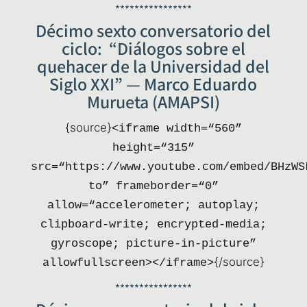
****************
Décimo sexto conversatorio del
ciclo: “Diálogos sobre el
quehacer de la Universidad del
Siglo XXI” — Marco Eduardo
Murueta (AMAPSI)
{sour­ce}
<ifra­me width=“560”
height=“315”
src=“https://www.youtube.com/embed/BHzWS
to” frameborder=“0”
allow=“accelerometer; auto­play;
clip­board-wri­te; encry­pted-media;
gyros­co­pe; pic­tu­re-in-pic­tu­re”
{/source}
allowfullscreen></iframe>
****************