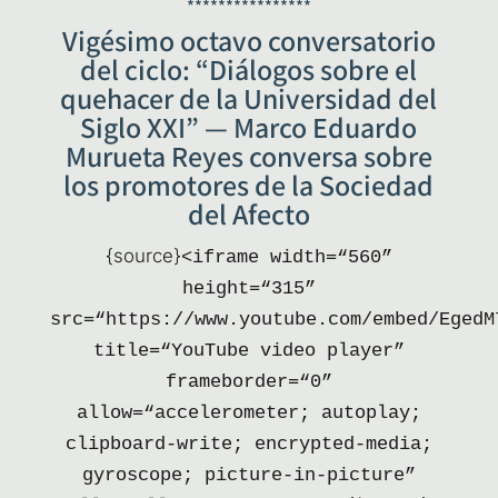
****************
Vigésimo octavo conversatorio
del ciclo: “Diálogos sobre el
quehacer de la Universidad del
Siglo XXI” — Marco Eduardo
Murueta Reyes conversa sobre
los promotores de la Sociedad
del Afecto
{sour­ce}
<ifra­me width=“560”
height=“315”
src=“https://www.youtube.com/embed/EgedM
title=“YouTube video pla­yer”
frameborder=“0”
allow=“accelerometer; auto­play;
clip­board-wri­te; encry­pted-media;
gyros­co­pe; pic­tu­re-in-pic­tu­re”