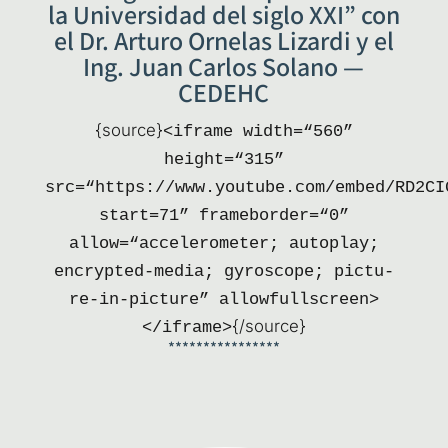
la Universidad del siglo XXI” con
el Dr. Arturo Ornelas Lizardi y el
Ing. Juan Carlos Solano —
CEDEHC
{sour­ce}
<ifra­me width=“560”
height=“315”
src=“https://www.youtube.com/embed/RD2CI
start=71” frameborder=“0”
allow=“accelerometer; auto­play;
encry­pted-media; gyros­co­pe; pic­tu­
re-in-pic­tu­re” allowfullscreen>
{/source}
</iframe>
****************