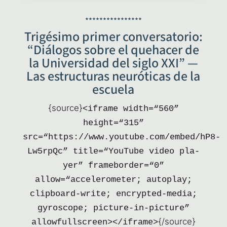
****************
Trigésimo primer conversatorio:
“Diálogos sobre el quehacer de
la Universidad del siglo XXI” —
Las estructuras neuróticas de la
escuela
{sour­ce}
<ifra­me width=“560”
height=“315”
src=“https://www.youtube.com/embed/hP8-
Lw5rpQc” title=“YouTube video pla­
yer” frameborder=“0”
allow=“accelerometer; auto­play;
clip­board-wri­te; encry­pted-media;
gyros­co­pe; pic­tu­re-in-pic­tu­re”
{/source}
allowfullscreen></iframe>