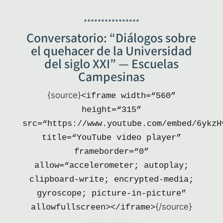
****************
Conversatorio: “Diálogos sobre
el quehacer de la Universidad
del siglo XXI” — Escuelas
Campesinas
{sour­ce}
<ifra­me width=“560”
height=“315”
src=“https://www.youtube.com/embed/6ykzH
title=“YouTube video pla­yer”
frameborder=“0”
allow=“accelerometer; auto­play;
clip­board-wri­te; encry­pted-media;
gyros­co­pe; pic­tu­re-in-pic­tu­re”
{/source}
allowfullscreen></iframe>