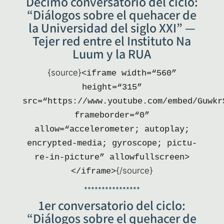
Décimo conversatorio del ciclo:
“Diálogos sobre el quehacer de
la Universidad del siglo XXI” —
Tejer red entre el Instituto Na
Luum y la RUA
{sour­ce}
<ifra­me width=“560”
height=“315”
src=“https://www.youtube.com/embed/Guwkr
frameborder=“0”
allow=“accelerometer; auto­play;
encry­pted-media; gyros­co­pe; pic­tu­
re-in-pic­tu­re” allowfullscreen>
{/source}
</iframe>
****************
1er conversatorio del ciclo:
“Diálogos sobre el quehacer de