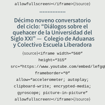
{/source}
allowfullscreen></iframe>
****************
Décimo noveno conversatorio
del ciclo: “Diálogos sobre el
quehacer de la Universidad del
Siglo XXI” — Colegio de Aduanas
y Colectivo Escuela Liberadora
{sour­ce}
<ifra­me width=“560”
height=“315”
src=“https://www.youtube.com/embed/lefgq
frameborder=“0”
allow=“accelerometer; auto­play;
clip­board-wri­te; encry­pted-media;
gyros­co­pe; pic­tu­re-in-pic­tu­re”
{/source}
allowfullscreen></iframe>