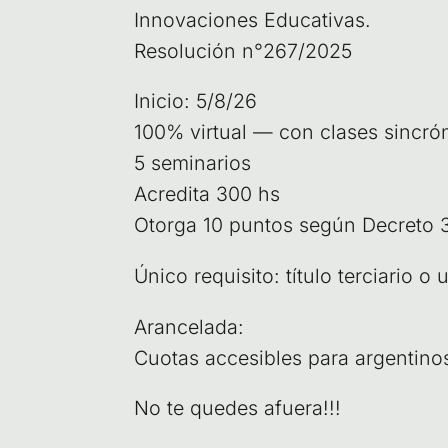
Inno­va­cio­nes Edu­ca­ti­vas.
Reso­lu­ción n°267/2025
Ini­cio: 5/8/26
100% vir­tual — con cla­ses sin­cró­n
5 semi­na­rios
Acre­di­ta 300 hs
Otor­ga 10 pun­tos según Decre­to 3
Úni­co requi­si­to: títu­lo ter­cia­rio 
Aran­ce­la­da:
Cuo­tas acce­si­bles para argen­ti­n
No te que­des afuera!!!