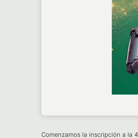
Comen­za­mos la ins­crip­ción a la 4ta