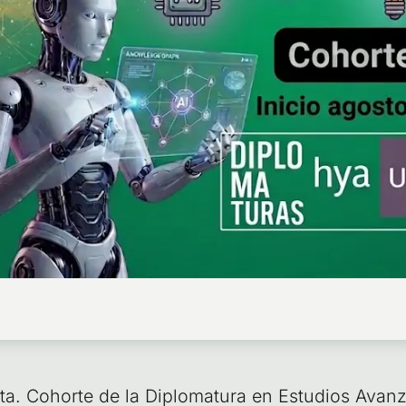
. Cohor­te de la Diplo­ma­tu­ra en Estu­dios Avan­za­do