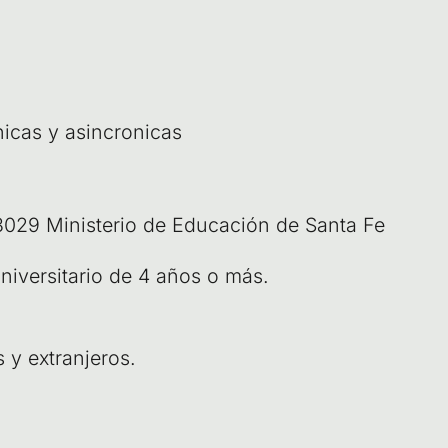
i­cas y asin­cro­ni­cas
029 Minis­te­rio de Edu­ca­ción de San­ta Fe
o uni­ver­si­ta­rio de 4 años o más.
os y extranjeros.