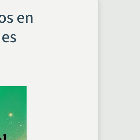
os en
nes