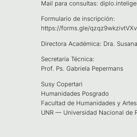
Mail para con­sul­tas: diplo.inteli
For­mu­la­rio de ins­crip­ción:
https://forms.gle/qzqz9wkzivtVX
Direc­to­ra Aca­dé­mi­ca: Dra. Susa­
Secre­ta­ría Téc­ni­ca:
Prof. Ps. Gabrie­la Pepermans
Susy Coper­ta­ri
Huma­ni­da­des Pos­gra­do
Facul­tad de Huma­ni­da­des y Arte
UNR — Uni­ver­si­dad Nacio­nal de 