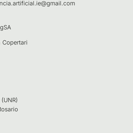
gencia.artificial.ie@gmail.com
vgSA
na Copertari
s (UNR)
Rosario