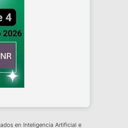
s en Inte­li­gen­cia Arti­fi­cial e