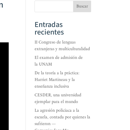
n
Buscar
Entradas
recientes
II Congreso de lenguas
extranjeras y multiculturalidad
El examen de admisión de
la UNAM
De la teoría a la práctica:
Harriet Martineau y la
enseñanza inclusiva
CESDER, una universidad
ejemplar para el mundo
La agresión policiaca a la
escuela, contada por quienes la
sufrieron —