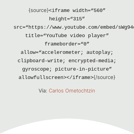
{sour­ce}
<ifra­me width=“560”
height=“315”
src=“https://www.youtube.com/embed/sWg94
title=“YouTube video pla­yer”
frameborder=“0”
allow=“accelerometer; auto­play;
clip­board-wri­te; encry­pted-media;
gyros­co­pe; pic­tu­re-in-pic­tu­re”
{/source}
allowfullscreen></iframe>
Vía:
Car­los Ometochtzin