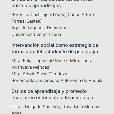
entre los aprendizajes
Bere­ni­ce Cas­ti­lle­jos-López, Car­los Artu­ro
Torres-Gas­te­lú,
Agus­tín Lagu­nes-Domín­guez
Uni­ver­si­dad Veracruzana
Intervención social como estrategia de
formación del estudiante de psicología
Mtra. Eri­ka Tepan­cal Gómez, Mtra. Lau­ra
Villa­nue­va Mén­dez,
Mtro. Edwin Salas Men­do­za
Bene­mé­ri­ta Uni­ver­si­dad Autó­no­ma de Puebla
Estilos de aprendizaje y promedio
escolar en estudiantes de psicología
Uli­ses Del­ga­do Sán­chez, Rosa Ise­la Moreno
Arias,