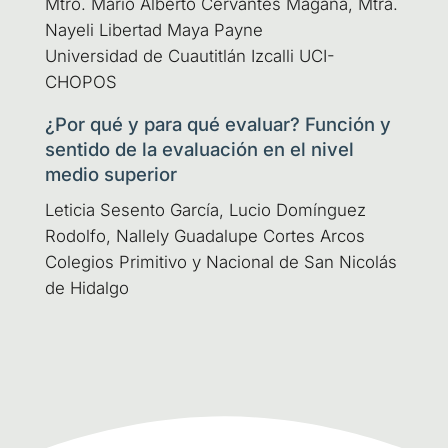
Mtro. Mario Alber­to Cer­van­tes Maga­ña, Mtra.
Naye­li Liber­tad Maya Pay­ne
Uni­ver­si­dad de Cuau­titlán Izca­lli UCI-
CHOPOS
¿Por qué y para qué evaluar? Función y
sentido de la evaluación en el nivel
medio superior
Leti­cia Sesen­to Gar­cía, Lucio Domín­guez
Rodol­fo, Nallely Gua­da­lu­pe Cor­tes Arcos
Cole­gios Pri­mi­ti­vo y Nacio­nal de San Nico­lás
de Hidalgo