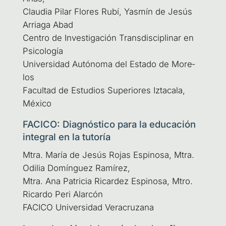
Clau­dia Pilar Flo­res Rubí, Yas­mín de Jesús
Arria­ga Abad
Cen­tro de Inves­ti­ga­ción Trans­dis­ci­pli­nar en
Psi­co­lo­gía
Uni­ver­si­dad Autó­no­ma del Esta­do de More­
los
Facul­tad de Estu­dios Supe­rio­res Izta­ca­la,
México
FACICO: Diagnóstico para la educación
integral en la tutoría
Mtra. María de Jesús Rojas Espi­no­sa, Mtra.
Odi­lia Domín­guez Ramí­rez,
Mtra. Ana Patri­cia Ricar­dez Espi­no­sa, Mtro.
Ricar­do Peri Alar­cón
FACI­CO Uni­ver­si­dad Veracruzana