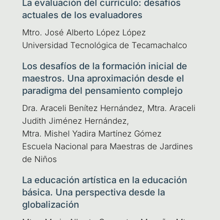
La evaluación del currículo: desafíos
actuales de los evaluadores
Mtro. José Alber­to López López
Uni­ver­si­dad Tec­no­ló­gi­ca de Tecamachalco
Los desafíos de la formación inicial de
maestros. Una aproximación desde el
paradigma del pensamiento complejo
Dra. Ara­ce­li Bení­tez Her­nán­dez, Mtra. Ara­ce­li
Judith Jimé­nez Her­nán­dez,
Mtra. Mishel Yadi­ra Mar­tí­nez Gómez
Escue­la Nacio­nal para Maes­tras de Jar­di­nes
de Niños
La educación artística en la educación
básica. Una perspectiva desde la
globalización