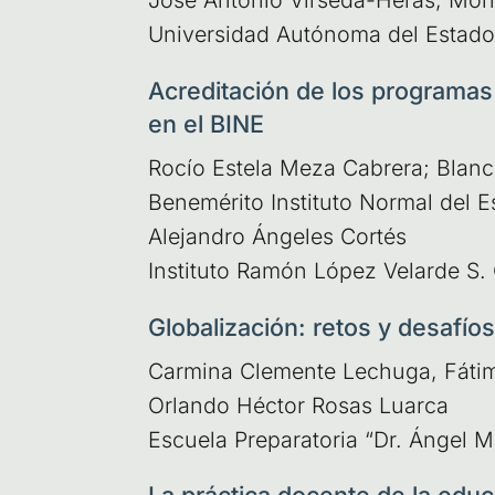
José Anto­nio Vír­se­da-Heras, Móni­
Uni­ver­si­dad Autó­no­ma del Esta­
Acreditación de los programas 
en el BINE
Rocío Este­la Meza Cabre­ra; Blan­ca
Bene­mé­ri­to Ins­ti­tu­to Nor­mal del 
Ale­jan­dro Ánge­les Cor­tés
Ins­ti­tu­to Ramón López Velar­de S.
Globalización: retos y desafío
Car­mi­na Cle­men­te Lechu­ga, Fáti­m
Orlan­do Héc­tor Rosas Luar­ca
Escue­la Pre­pa­ra­to­ria “Dr. Ángel