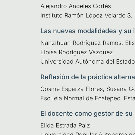
Ale­jan­dro Ánge­les Cor­tés
Ins­ti­tu­to Ramón López Velar­de S.
Las nuevas modalidades y su inc
Nan­zihuan Rodrí­guez Ramos, Eli­sa
Eloí­sa Rodrí­guez Váz­quez
Uni­ver­si­dad Autó­no­ma del Esta­
Reflexión de la práctica alterna
Cos­me Espar­za Flo­res, Susa­na Go
Escue­la Nor­mal de Eca­te­pec, Es
El docente como gestor de su 
Eli­da Estra­da Paiz
Uni­ver­si­dad Popu­lar Autó­no­ma 