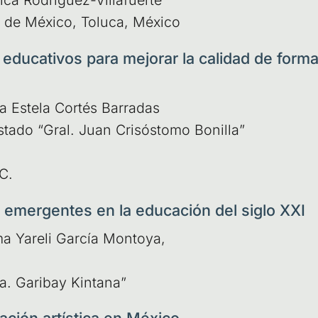
ca Rodrí­guez-Villa­fuer­te
do de Méxi­co, Tolu­ca, México
educativos para mejorar la calidad de forma
 Este­la Cor­tés Barra­das
Esta­do “Gral. Juan Cri­sós­to­mo Boni­lla”
 C.
s emergentes en la educación del siglo XXI
a Yare­li Gar­cía Mon­to­ya,
 Ma. Gari­bay Kintana”