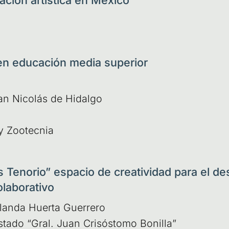
ación artística en México
en educación media superior
San Nico­lás de Hidal­go
 y Zoo­tec­nia
s Tenorio” espacio de creatividad para el desa
olaborativo
lan­da Huer­ta Gue­rre­ro
Esta­do “Gral. Juan Cri­sós­to­mo Boni­lla”