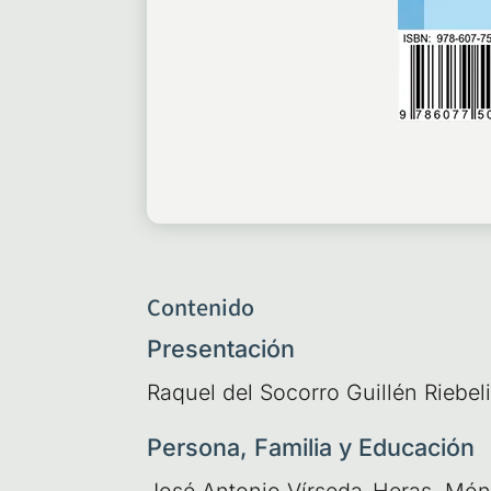
Contenido
Presentación
Raquel del Soco­rro Gui­llén Riebel
Persona, Familia y Educación