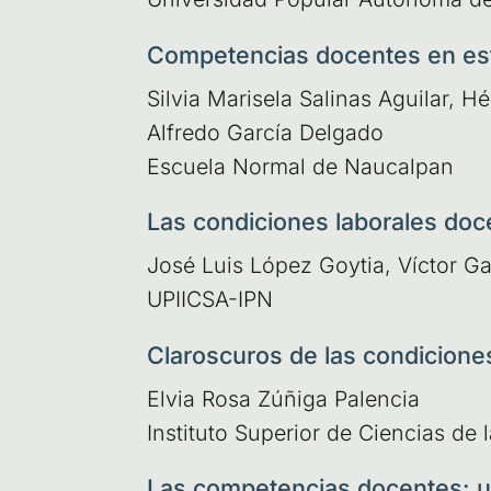
Competencias docentes en est
Sil­via Mari­se­la Sali­nas Agui­lar, Hé
Alfre­do Gar­cía Del­ga­do
Escue­la Nor­mal de Naucalpan
Las condiciones laborales doc
José Luis López Goy­tia, Víc­tor Gar
UPIIC­SA-IPN
Claroscuros de las condicione
Elvia Rosa Zúñi­ga Palen­cia
Ins­ti­tu­to Supe­rior de Cien­cias 
Las competencias docentes: u