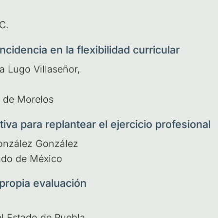
 C.
idencia en la flexibilidad curricular
 Lugo Villa­se­ñor,
do de Morelos
tiva para replantear el ejercicio profesional
n­zá­lez Gon­zá­lez
ta­do de México
propia evaluación
del Esta­do de Puebla