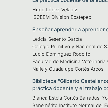
La práctica docente de la educ
Hugo López Vela­diz
ISCEEM Divi­sión Ecatepec
Enseñar aprender a aprender 
Leti­cia Sesen­to Gar­cía
Cole­gio Pri­mi­ti­vo y Nacio­nal de 
Lucio Domín­guez Rodol­fo
Facul­tad de Medi­ci­na Vete­ri­na­ria
Nallely Gua­da­lu­pe Cor­tés Arcos
Biblioteca “Gilberto Castellano
práctica docente y el trabajo c
Blan­ca Este­la Cor­tés Barra­das, Yo
Bene­mé­ri­to Ins­ti­tu­to Nor­mal del 