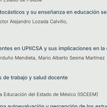
ocásticos y su enseñanza en educación se
c­tor Ale­jan­dro Loza­da Cal­vi­llo,
entes en UPIICSA y sus implicaciones en la
­du­ño Men­die­ta, Mario Alber­to Ses­ma Mar­tí­nez
s de trabajo y salud docente
de la Edu­ca­ción del Esta­do de Méxi­co (ISCEEM)
na autoevaluación y percepción de los estu