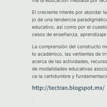
ma la edu­ca­ción media­da por tec­
El cre­cien­te inte­rés por abor­da
jo de una ten­den­cia para­dig­má­ti­c
edu­ca­ti­vo, así como por el cues­tio
ce­sos de ense­ñan­za, apren­di­za­j
La com­pren­sión del cons­truc­to me
to aca­dé­mi­co, las ver­tien­tes de in
acer­ca de las acti­vi­da­des, recur­s
de moda­li­da­des edu­ca­ti­vas aso­c
ce la cer­ti­dum­bre y fun­da­men­ta­
http://tectran.blogspot.mx/
.