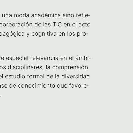
e una moda aca­dé­mi­ca sino refle­
incor­po­ra­ción de las TIC en el acto
a­gó­gi­ca y cog­ni­ti­va en los pro­
e espe­cial rele­van­cia en el ámbi­
os dis­ci­pli­na­res, la com­pren­sión
el estu­dio for­mal de la diver­si­dad
base de cono­ci­mien­to que favo­re­
.