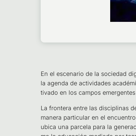
En el esce­na­rio de la socie­dad digi­
la agen­da de acti­vi­da­des aca­dé­m
ti­va­do en los cam­pos emer­gen­tes
La fron­te­ra entre las dis­ci­pli­nas
mane­ra par­ti­cu­lar en el encuen­tr
ubi­ca una par­ce­la para la gene­ra­