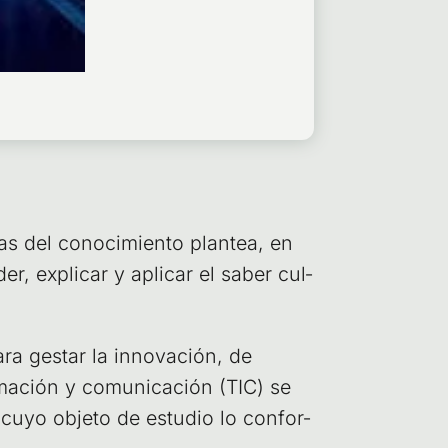
i­nas del cono­ci­mien­to plan­tea, en
er, expli­car y apli­car el saber cul­
para ges­tar la inno­va­ción, de
­ma­ción y comu­ni­ca­ción (TIC) se
y cuyo obje­to de estu­dio lo con­for­