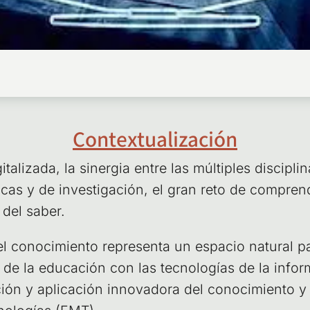
Contextualización
ta­li­za­da, la siner­gia entre las múl­ti­ples dis­ci­pl
i­cas y de inves­ti­ga­ción, el gran reto de com­pren­d
 del saber.
 del cono­ci­mien­to repre­sen­ta un espa­cio natu­ral 
o de la edu­ca­ción con las tec­no­lo­gías de la infor
ción y apli­ca­ción inno­va­do­ra del cono­ci­mien­to 