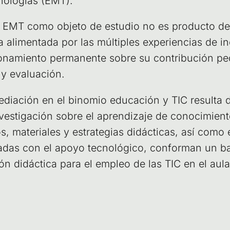
no­lo­gías (EMT).
r la EMT como obje­to de estu­dio no es pro­duc­to d
a ali­men­ta­da por las múl­ti­ples expe­rien­cias de 
­na­mien­to per­ma­nen­te sobre su con­tri­bu­ción ped
e y evaluación.
dia­ción en el bino­mio edu­ca­ción y TIC resul­ta d
ves­ti­ga­ción sobre el apren­di­za­je de cono­ci­mien­t
os, mate­ria­les y estra­te­gias didác­ti­cas, así como 
ia­das con el apo­yo tec­no­ló­gi­co, con­for­man un 
ción didác­ti­ca para el empleo de las TIC en el aula