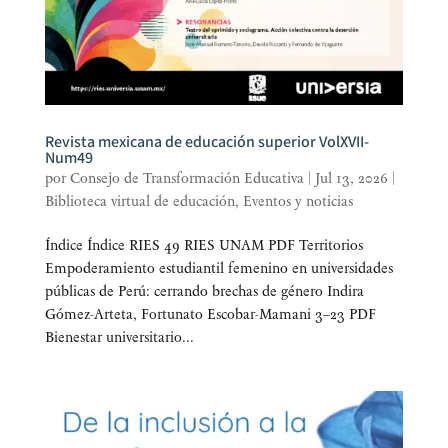
Revista mexicana de educación superior VolXVII-
Num49
por
Consejo de Transformación Educativa
|
Jul 13, 2026
|
Biblioteca virtual de educación
,
Eventos y noticias
Índi­ce Índi­ce RIES 49 RIES UNAM PDF Terri­to­rios
Empo­de­ra­mien­to estu­dian­til feme­nino en uni­ver­si­da­des
públi­cas de Perú: cerran­do bre­chas de géne­ro Indi­ra
Gómez-Arte­ta, For­tu­na­to Esco­bar-Mama­ni 3–23 PDF
Bien­es­tar uni­ver­si­ta­rio...