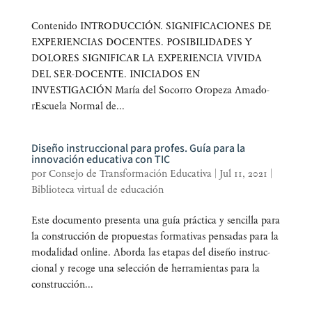
Con­te­ni­do INTRO­DUC­CIÓN. SIG­NI­FI­CA­CIO­NES DE
EXPE­RIEN­CIAS DOCEN­TES. POSI­BI­LI­DA­DES Y
DOLORES SIG­NI­FI­CAR LA EXPE­RIEN­CIA VIVI­DA
DEL SER-DOCEN­TE. INI­CIA­DOS EN
INVESTIGACIÓN María del Soco­rro Oro­pe­za Ama­do­
rEs­cue­la Nor­mal de...
Diseño instruccional para profes. Guía para la
innovación educativa con TIC
por
Consejo de Transformación Educativa
|
Jul 11, 2021
|
Biblioteca virtual de educación
Este docu­men­to pre­sen­ta una guía prác­ti­ca y sen­ci­lla para
la cons­truc­ción de pro­pues­tas for­ma­ti­vas pen­sa­das para la
moda­li­dad onli­ne. Abor­da las eta­pas del dise­ño ins­truc­
cio­nal y reco­ge una selec­ción de herra­mien­tas para la
cons­truc­ción...