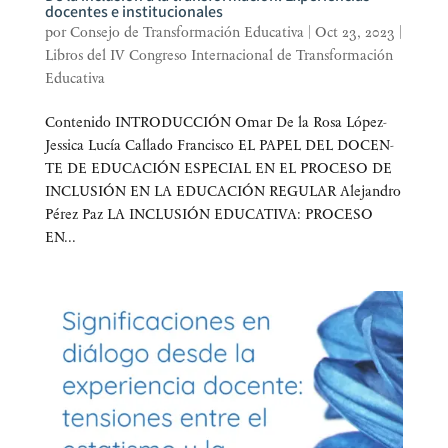
docentes e institucionales
por
Consejo de Transformación Educativa
|
Oct 23, 2023
|
Libros del IV Congreso Internacional de Transformación
Educativa
Con­te­ni­do INTRO­DUC­CIÓN Omar De la Rosa López­
Jes­si­ca Lucía Calla­do Francisco EL PAPEL DEL DOCEN­
TE DE EDU­CA­CIÓN ESPE­CIAL EN EL PRO­CE­SO DE
INCLU­SIÓN EN LA EDU­CA­CIÓN REGULAR Ale­jan­dro
Pérez Paz LA INCLU­SIÓN EDU­CA­TI­VA: PRO­CE­SO
EN...