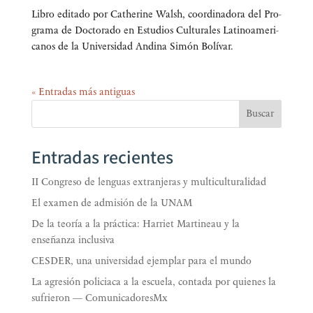
Libro edi­ta­do por Cathe­ri­ne Walsh, coor­di­na­do­ra del Pro­
gra­ma de Doc­to­ra­do en Estu­dios Cul­tu­ra­les Lati­no­ame­ri­
ca­nos de la Uni­ver­si­dad Andi­na Simón Bolívar.
« Entradas más antiguas
Buscar
Entradas recientes
II Congreso de lenguas extranjeras y multiculturalidad
El examen de admisión de la UNAM
De la teoría a la práctica: Harriet Martineau y la
enseñanza inclusiva
CESDER, una universidad ejemplar para el mundo
La agresión policiaca a la escuela, contada por quienes la
sufrieron — ComunicadoresMx