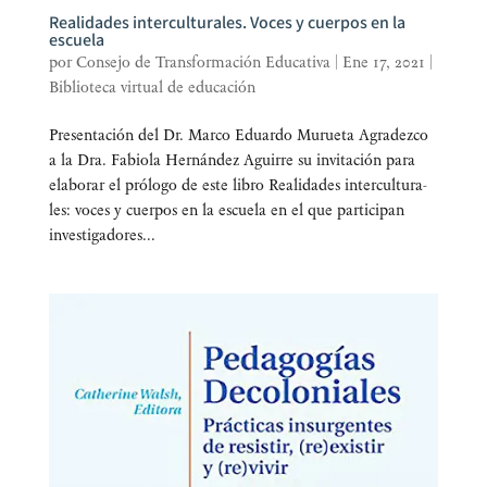
Realidades interculturales. Voces y cuerpos en la
escuela
por
Consejo de Transformación Educativa
|
Ene 17, 2021
|
Biblioteca virtual de educación
Pre­sen­ta­ción del Dr. Mar­co Eduar­do Murueta Agra­dez­co
a la Dra. Fabio­la Her­nán­dez Agui­rre su invi­ta­ción para
ela­bo­rar el pró­lo­go de este libro Reali­da­des inter­cul­tu­ra­
les: voces y cuer­pos en la escue­la en el que par­ti­ci­pan
inves­ti­ga­do­res...