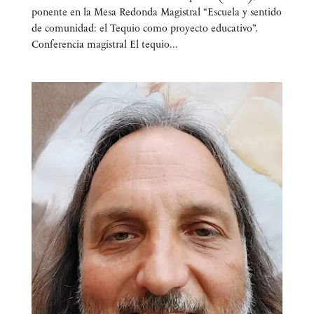
ponen­te en la Mesa Redon­da Magis­tral “Escue­la y sen­ti­do
de comu­ni­dad: el Tequio como pro­yec­to educativo”.
Conferencia magistral El tequio...