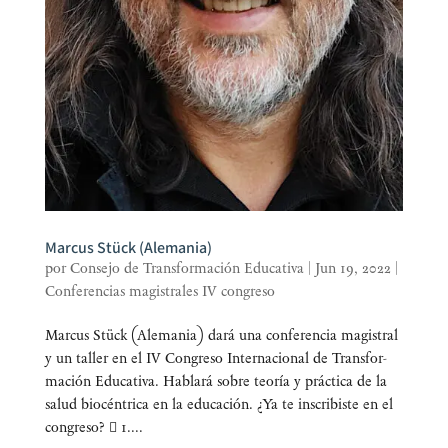
Marcus Stück (Alemania)
por
Consejo de Transformación Educativa
|
Jun 19, 2022
|
Conferencias magistrales IV congreso
Mar­cus Stück (Ale­ma­nia) dará una con­fe­ren­cia magis­tral
y un taller en el IV Con­gre­so Inter­na­cio­nal de Trans­for­
ma­ción Edu­ca­ti­va. Habla­rá sobre teo­ría y prác­ti­ca de la
salud bio­cén­tri­ca en la educación. ¿Ya te ins­cri­bis­te en el
congreso?  1....