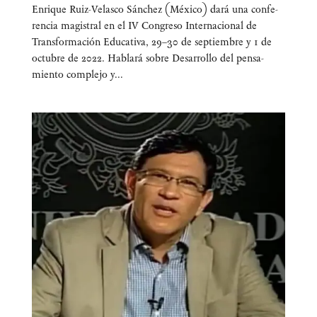
Enri­que Ruiz-Velas­co Sán­chez (Méxi­co) dará una con­fe­
ren­cia magis­tral en el IV Con­gre­so Inter­na­cio­nal de
Trans­for­ma­ción Edu­ca­ti­va, 29–30 de sep­tiem­bre y 1 de
octu­bre de 2022. Habla­rá sobre Desa­rro­llo del pen­sa­
mien­to com­ple­jo y...