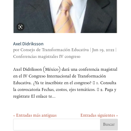
Axel Didriksson
por
Consejo de Transformación Educativa
|
Jun 19, 2022
|
Conferencias magistrales IV congreso
Axel Didriks­son (Méxi­co) dará una con­fe­ren­cia magis­tral
en el IV Con­gre­so Inter­na­cio­nal de Trans­for­ma­ción
Educativa. ¿Ya te ins­cri­bis­te en el congreso?  1. Consulta
la convocatoria Fechas, cos­tos, ejes temáticos.  2. Paga y
regístrate El enla­ce te...
« Entradas más antiguas
Entradas siguientes »
Buscar