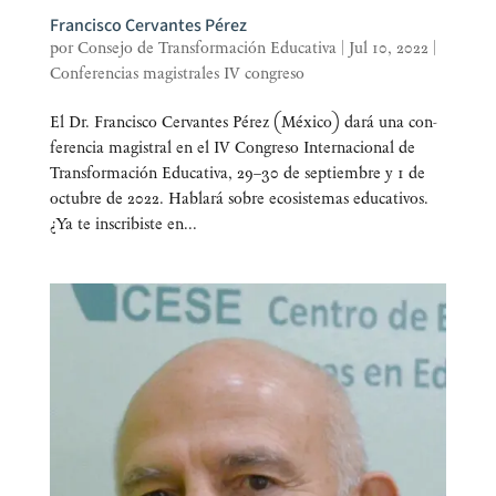
Francisco Cervantes Pérez
por
Consejo de Transformación Educativa
|
Jul 10, 2022
|
Conferencias magistrales IV congreso
El Dr. Fran­cis­co Cer­van­tes Pérez (Méxi­co) dará una con­
fe­ren­cia magis­tral en el IV Con­gre­so Inter­na­cio­nal de
Trans­for­ma­ción Edu­ca­ti­va, 29–30 de sep­tiem­bre y 1 de
octu­bre de 2022. Habla­rá sobre eco­sis­te­mas educativos.
¿Ya te ins­cri­bis­te en...