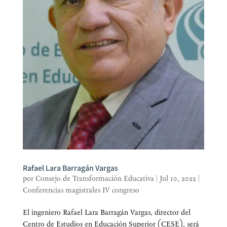
Rafael Lara Barragán Vargas
por
Consejo de Transformación Educativa
|
Jul 10, 2022
|
Conferencias magistrales IV congreso
El inge­nie­ro Rafael Lara Barra­gán Var­gas, direc­tor del
Cen­tro de Estu­dios en Edu­ca­ción Supe­rior (CESE), será