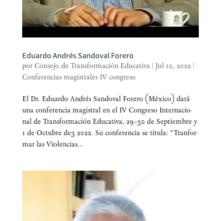
Eduardo Andrés Sandoval Forero
por
Consejo de Transformación Educativa
|
Jul 10, 2022
|
Conferencias magistrales IV congreso
El Dr. Eduar­do Andrés San­do­val Fore­ro (Méxi­co) dará
una con­fe­ren­cia magis­tral en el IV Con­gre­so Inter­na­cio­
nal de Trans­for­ma­ción Edu­ca­ti­va, 29–30 de Sep­tiem­bre y
1 de Octu­bre de3 2022. Su con­fe­ren­cia se titu­la: “Tran­for­
mar las Vio­len­cias...