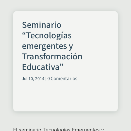
Seminario
“Tecnologías
emergentes y
Transformación
Educativa”
0 Comentarios
Jul 10, 2014
|
El semi­na­rio Tec­no­lo­gías Emer­gen­tes y