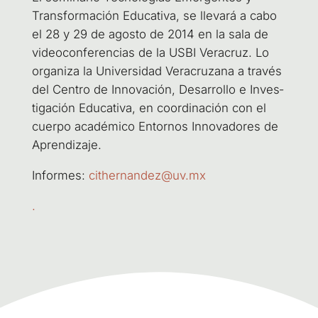
Trans­for­ma­ción Edu­ca­ti­va, se lle­va­rá a cabo
el 28 y 29 de agos­to de 2014 en la sala de
video­con­fe­ren­cias de la USBI Vera­cruz. Lo
orga­ni­za la Uni­ver­si­dad Vera­cru­za­na a tra­vés
del Cen­tro de Inno­va­ción, Desa­rro­llo e Inves­
ti­ga­ción Edu­ca­ti­va, en coor­di­na­ción con el
cuer­po aca­dé­mi­co Entor­nos Inno­va­do­res de
Aprendizaje.
Infor­mes:
cithernandez@uv.mx
.