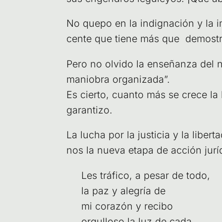
No que­po en la indig­na­ción y la i
cen­te que tie­ne más que demos­tra­
Pero no olvi­do la ense­ñan­za del ni
manio­bra orga­ni­za­da”.
Es cier­to, cuan­to más se cre­ce la
garantizo.
La lucha por la jus­ti­cia y la liber
nos la nue­va eta­pa de acción jurí­d
Les trá­fi­co, a pesar de todo,
la paz y ale­gría de
mi cora­zón y reci­bo
orgu­llo­so la luz de cada