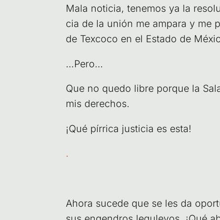
Mala noti­cia, tene­mos ya la reso­l
cia de la unión me ampa­ra y me pro­
de Tex­co­co en el Esta­do de Méxi
…Pero…
Que no que­do libre por­que la Sala d
mis derechos.
¡Qué pírri­ca jus­ti­cia es esta!
.
Aho­ra suce­de que se les da opor­tu
sus engen­dros legu­le­yos. ¡Qué ab