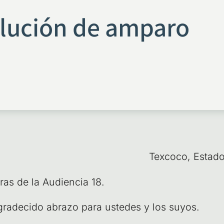
olución de amparo
Tex­co­co, Esta­
­ras de la Audien­cia 18.
a­de­ci­do abra­zo para uste­des y los suyos.