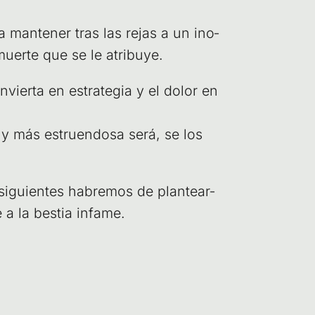
a man­te­ner tras las rejas a un ino­
 muer­te que se le atribuye.
­vier­ta en estra­te­gia y el dolor en
a y más estruen­do­sa será, se los
s siguien­tes habre­mos de plan­tear­
e a la bes­tia infame.