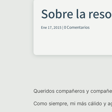
Sobre la res
0 Comentarios
Ene 17, 2015
|
Que­ri­dos com­pa­ñe­ros y com­pa­ñe
Como siem­pre, mi más cáli­do y agr