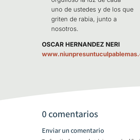
uno de uste­des y de los que
gri­ten de rabia, jun­to a
nosotros.
OSCAR HER­NAN­DEZ NERI
www.niunpresuntuculpablemas.
0 comentarios
Enviar un comentario