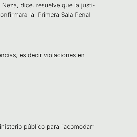
 Neza, dice, resuel­ve que la jus­ti­
n­fir­ma­ra la Pri­me­ra Sala Penal
n­cias, es decir vio­la­cio­nes en
nis­te­rio públi­co para “aco­mo­dar”