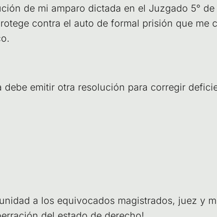
u­ción de mi ampa­ro dic­ta­da en el Juz­ga­do 5° de
te­ge con­tra el auto de for­mal pri­sión que me co
co.
ebe emi­tir otra reso­lu­ción para corre­gir defi­cie
­ni­dad a los equi­vo­ca­dos magis­tra­dos, juez y mi
e­rra­ción del esta­do de derecho!