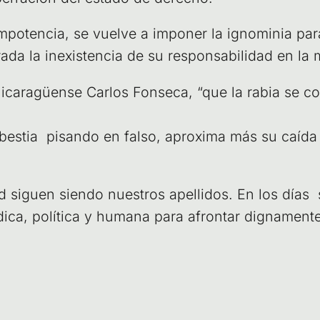
mpo­ten­cia, se vuel­ve a impo­ner la igno­mi­nia par
da la inexis­ten­cia de su res­pon­sa­bi­li­dad en la
ca­ra­güen­se Car­los Fon­se­ca, “que la rabia se con
 bes­tia pisan­do en fal­so, apro­xi­ma más su caí­d
­tad siguen sien­do nues­tros ape­lli­dos. En los día
i­ca, polí­ti­ca y huma­na para afron­tar dig­na­men­t