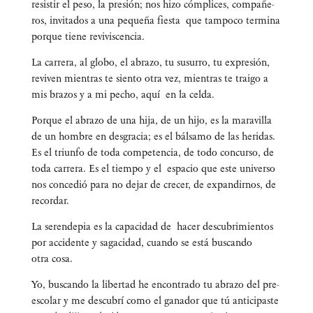
resis­tir el peso, la pre­sión; nos hizo cóm­pli­ces, com­pa­ñe­
ros, invi­ta­dos a una peque­ña fies­ta que tam­po­co ter­mi­na
por­que tie­ne reviviscencia.
La carre­ra, al glo­bo, el abra­zo, tu susu­rro, tu expre­sión,
revi­ven mien­tras te sien­to otra vez, mien­tras te trai­go a
mis bra­zos y a mi pecho, aquí en la celda.
Por­que el abra­zo de una hija, de un hijo, es la mara­vi­lla
de un hom­bre en des­gra­cia; es el bál­sa­mo de las heri­das.
Es el triun­fo de toda com­pe­ten­cia, de todo con­cur­so, de
toda carre­ra. Es el tiem­po y el espa­cio que este uni­ver­so
nos con­ce­dió para no dejar de cre­cer, de expan­dir­nos, de
recordar.
La seren­de­pia es la capa­ci­dad de hacer des­cu­bri­mien­tos
por acci­den­te y saga­ci­dad, cuan­do se está bus­can­do
otra cosa.
Yo, bus­can­do la liber­tad he encon­tra­do tu abra­zo del pre­
es­co­lar y me des­cu­brí como el gana­dor que tú anti­ci­pas­te