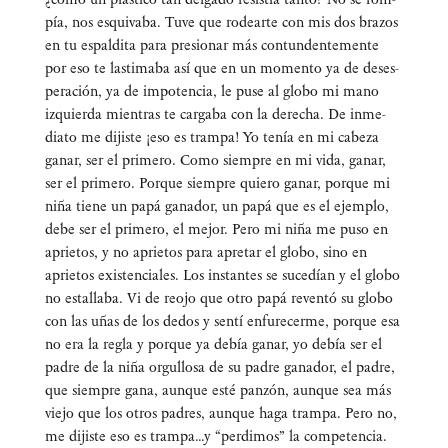
pía, nos esqui­va­ba. Tuve que rodear­te con mis dos bra­zos
en tu espal­di­ta para pre­sio­nar más con­tun­den­te­men­te
por eso te las­ti­ma­ba así que en un momen­to ya de deses­
pe­ra­ción, ya de impo­ten­cia, le puse al glo­bo mi mano
izquier­da mien­tras te car­ga­ba con la dere­cha. De inme­
dia­to me dijis­te ¡eso es tram­pa! Yo tenía en mi cabe­za
ganar, ser el pri­me­ro. Como siem­pre en mi vida, ganar,
ser el pri­me­ro. Por­que siem­pre quie­ro ganar, por­que mi
niña tie­ne un papá gana­dor, un papá que es el ejem­plo,
debe ser el pri­me­ro, el mejor. Pero mi niña me puso en
aprie­tos, y no aprie­tos para apre­tar el glo­bo, sino en
aprie­tos exis­ten­cia­les. Los ins­tan­tes se suce­dían y el glo­bo
no esta­lla­ba. Vi de reo­jo que otro papá reven­tó su glo­bo
con las uñas de los dedos y sen­tí enfu­re­cer­me, por­que esa
no era la regla y por­que ya debía ganar, yo debía ser el
padre de la niña orgu­llo­sa de su padre gana­dor, el padre,
que siem­pre gana, aun­que esté pan­zón, aun­que sea más
vie­jo que los otros padres, aun­que haga tram­pa. Pero no,
me dijis­te eso es trampa…y “per­di­mos” la com­pe­ten­cia.