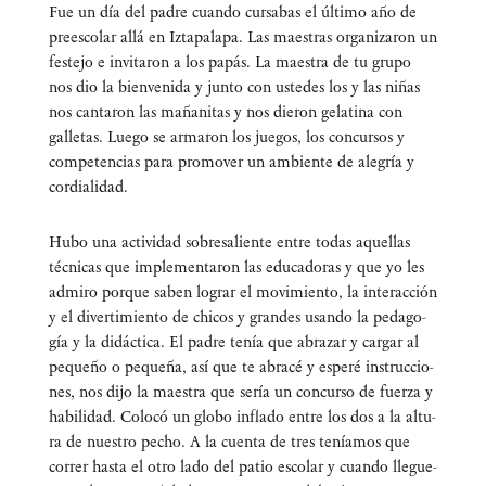
Fue un día del padre cuan­do cur­sa­bas el últi­mo año de
pre­es­co­lar allá en Izta­pa­la­pa. Las maes­tras orga­ni­za­ron un
fes­te­jo e invi­ta­ron a los papás. La maes­tra de tu gru­po
nos dio la bien­ve­ni­da y jun­to con uste­des los y las niñas
nos can­ta­ron las maña­ni­tas y nos die­ron gela­ti­na con
galle­tas. Lue­go se arma­ron los jue­gos, los con­cur­sos y
com­pe­ten­cias para pro­mo­ver un ambien­te de ale­gría y
cordialidad.
Hubo una acti­vi­dad sobre­sa­lien­te entre todas aque­llas
téc­ni­cas que imple­men­ta­ron las edu­ca­do­ras y que yo les
admi­ro por­que saben lograr el movi­mien­to, la inter­ac­ción
y el diver­ti­mien­to de chi­cos y gran­des usan­do la peda­go­
gía y la didác­ti­ca. El padre tenía que abra­zar y car­gar al
peque­ño o peque­ña, así que te abra­cé y espe­ré ins­truc­cio­
nes, nos dijo la maes­tra que sería un con­cur­so de fuer­za y
habi­li­dad. Colo­có un glo­bo infla­do entre los dos a la altu­
ra de nues­tro pecho. A la cuen­ta de tres tenía­mos que
correr has­ta el otro lado del patio esco­lar y cuan­do lle­gue­