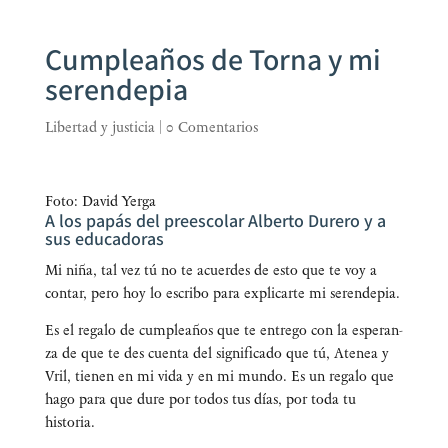
Cumpleaños de Torna y mi
serendepia
Libertad y justicia
|
0 Comentarios
Foto: David Yerga
A los papás del preescolar Alberto Durero y a
sus educadoras
Mi niña, tal vez tú no te acuer­des de esto que te voy a
con­tar, pero hoy lo escri­bo para expli­car­te mi serendepia.
Es el rega­lo de cum­plea­ños que te entre­go con la espe­ran­
za de que te des cuen­ta del sig­ni­fi­ca­do que tú, Ate­nea y
Vril, tie­nen en mi vida y en mi mun­do. Es un rega­lo que
hago para que dure por todos tus días, por toda tu
historia.