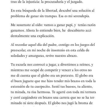
truo de la injus­ti­cia: la pro­cu­ra­du­ría y el juzgado.
En esta bús­que­da de la liber­tad, des­cu­brí una solu­ción al
pro­ble­ma de ganar sin tram­pas. Esa es mi serendepia.
Me susu­rras­te al oído: vamos a ganar papi, y tenías razón
gana­mos. Aho­ra lo entien­do bien, he des­cu­bier­to acci­
den­tal­men­te una explicación.
Al recor­dar aquel día del padre, con­ti­go en los jue­gos del
pre­es­co­lar, en mi noche de insom­nio en esta cel­da de
sole­da­des y amar­gu­ras, revi­ve nues­tro abrazo.
Tu escue­la nos con­vo­có a jugar, a diver­tir­nos a reír­nos, y
mien­tras me ocu­pé de com­pe­tir y ven­cer a los otros no
me di cuen­ta que el glo­bo era un pre­tex­to. El glo­bo era
el buen jugue­te que me hizo ten­der mis bra­zos en toda la
exten­sión de tu cuer­pe­ci­to. Sen­tí tus hue­sos, tu alien­to,
tu mira­da, tu risa her­mo­sa. Te aga­rré con toda mi ter­nu­ra
y corrí car­gán­do­te en bra­zos una carre­ra que no se ha ter­
mi­na­do ni sie­te des­pués. El glo­bo nos jugó la bro­ma de