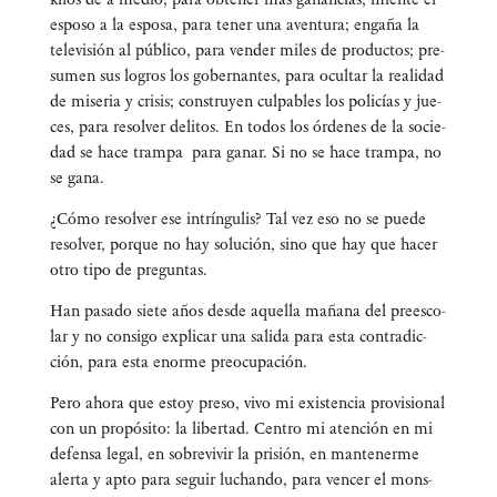
espo­so a la espo­sa, para tener una aven­tu­ra; enga­ña la
tele­vi­sión al públi­co, para ven­der miles de pro­duc­tos; pre­
su­men sus logros los gober­nan­tes, para ocul­tar la reali­dad
de mise­ria y cri­sis; cons­tru­yen cul­pa­bles los poli­cías y jue­
ces, para resol­ver deli­tos. En todos los órde­nes de la socie­
dad se hace tram­pa para ganar. Si no se hace tram­pa, no
se gana.
¿Cómo resol­ver ese intrín­gu­lis? Tal vez eso no se pue­de
resol­ver, por­que no hay solu­ción, sino que hay que hacer
otro tipo de preguntas.
Han pasa­do sie­te años des­de aque­lla maña­na del pre­es­co­
lar y no con­si­go expli­car una sali­da para esta con­tra­dic­
ción, para esta enor­me preocupación.
Pero aho­ra que estoy pre­so, vivo mi exis­ten­cia pro­vi­sio­nal
con un pro­pó­si­to: la liber­tad. Cen­tro mi aten­ción en mi
defen­sa legal, en sobre­vi­vir la pri­sión, en man­te­ner­me
aler­ta y apto para seguir luchan­do, para ven­cer el mons­