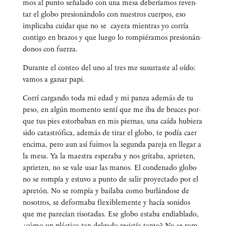
mos al pun­to seña­la­do con una mesa debe­ría­mos reven­
tar el glo­bo pre­sio­nán­do­lo con nues­tros cuer­pos, eso
impli­ca­ba cui­dar que no se caye­ra mien­tras yo corría
con­ti­go en bra­zos y que lue­go lo rom­pié­ra­mos pre­sio­nán­
do­nos con fuerza.
Duran­te el con­teo del uno al tres me susu­rras­te al oído:
vamos a ganar papi.
Corrí car­gan­do toda mi edad y mi pan­za ade­más de tu
peso, en algún momen­to sen­tí que me iba de bru­ces por­
que tus pies estor­ba­ban en mis pier­nas, una caí­da hubie­ra
sido catas­tró­fi­ca, ade­más de tirar el glo­bo, te podía caer
enci­ma, pero aun así fui­mos la segun­da pare­ja en lle­gar a
la mesa. Ya la maes­tra espe­ra­ba y nos gri­ta­ba, aprie­ten,
aprie­ten, no se vale usar las manos. El con­de­na­do glo­bo
no se rom­pía y estu­vo a pun­to de salir pro­yec­ta­do por el
apre­tón. No se rom­pía y bai­la­ba como bur­lán­do­se de
noso­tros, se defor­ma­ba fle­xi­ble­men­te y hacía soni­dos
que me pare­cían riso­ta­das. Ese glo­bo esta­ba endia­bla­do,
¿cómo un plás­ti­co tan del­ga­do resis­tía tan­to? No se rom­