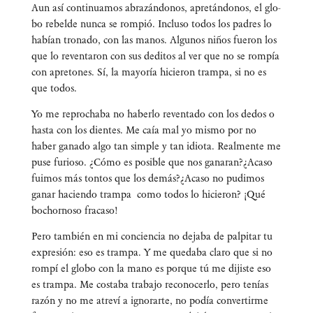
Aun así con­ti­nua­mos abra­zán­do­nos, apre­tán­do­nos, el glo­
bo rebel­de nun­ca se rom­pió. Inclu­so todos los padres lo
habían tro­na­do, con las manos. Algu­nos niños fue­ron los
que lo reven­ta­ron con sus dedi­tos al ver que no se rom­pía
con apre­to­nes. Sí, la mayo­ría hicie­ron tram­pa, si no es
que todos.
Yo me repro­cha­ba no haber­lo reven­ta­do con los dedos o
has­ta con los dien­tes. Me caía mal yo mis­mo por no
haber gana­do algo tan sim­ple y tan idio­ta. Real­men­te me
puse furio­so. ¿Cómo es posi­ble que nos ganaran?¿Acaso
fui­mos más ton­tos que los demás?¿Acaso no pudi­mos
ganar hacien­do tram­pa como todos lo hicie­ron? ¡Qué
bochor­no­so fracaso!
Pero tam­bién en mi con­cien­cia no deja­ba de pal­pi­tar tu
expre­sión: eso es tram­pa. Y me que­da­ba cla­ro que si no
rom­pí el glo­bo con la mano es por­que tú me dijis­te eso
es tram­pa. Me cos­ta­ba tra­ba­jo reco­no­cer­lo, pero tenías
razón y no me atre­ví a igno­rar­te, no podía con­ver­tir­me