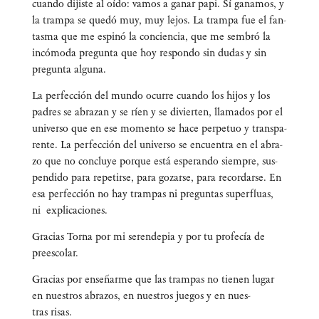
cuan­do dijis­te al oído: vamos a ganar papi. Sí gana­mos, y
la tram­pa se que­dó muy, muy lejos. La tram­pa fue el fan­
tas­ma que me espi­nó la con­cien­cia, que me sem­bró la
incó­mo­da pre­gun­ta que hoy res­pon­do sin dudas y sin
pre­gun­ta alguna.
La per­fec­ción del mun­do ocu­rre cuan­do los hijos y los
padres se abra­zan y se ríen y se divier­ten, lla­ma­dos por el
uni­ver­so que en ese momen­to se hace per­pe­tuo y trans­pa­
ren­te. La per­fec­ción del uni­ver­so se encuen­tra en el abra­
zo que no con­clu­ye por­que está espe­ran­do siem­pre, sus­
pen­di­do para repe­tir­se, para gozar­se, para recor­dar­se. En
esa per­fec­ción no hay tram­pas ni pre­gun­tas super­fluas,
ni explicaciones.
Gra­cias Tor­na por mi seren­de­pia y por tu pro­fe­cía de
preescolar.
Gra­cias por ense­ñar­me que las tram­pas no tie­nen lugar
en nues­tros abra­zos, en nues­tros jue­gos y en nues­
tras risas.