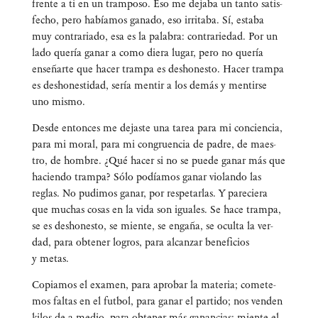
fren­te a ti en un tram­po­so. Eso me deja­ba un tan­to satis­
fe­cho, pero había­mos gana­do, eso irri­ta­ba. Sí, esta­ba
muy con­tra­ria­do, esa es la pala­bra: con­tra­rie­dad. Por un
lado que­ría ganar a como die­ra lugar, pero no que­ría
ense­ñar­te que hacer tram­pa es des­ho­nes­to. Hacer tram­pa
es des­ho­nes­ti­dad, sería men­tir a los demás y men­tir­se
uno mismo.
Des­de enton­ces me dejas­te una tarea para mi con­cien­cia,
para mi moral, para mi con­gruen­cia de padre, de maes­
tro, de hom­bre. ¿Qué hacer si no se pue­de ganar más que
hacien­do tram­pa? Sólo podía­mos ganar vio­lan­do las
reglas. No pudi­mos ganar, por res­pe­tar­las. Y pare­cie­ra
que muchas cosas en la vida son igua­les. Se hace tram­pa,
se es des­ho­nes­to, se mien­te, se enga­ña, se ocul­ta la ver­
dad, para obte­ner logros, para alcan­zar bene­fi­cios
y metas.
Copia­mos el examen, para apro­bar la mate­ria; come­te­
mos fal­tas en el fut­bol, para ganar el par­ti­do; nos ven­den
kilos de a medio, para obte­ner más ganan­cias; mien­te el