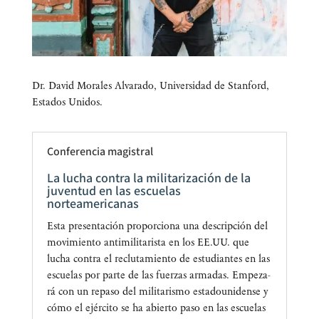
Dr. David Mora­les Alva­ra­do, Uni­ver­si­dad de Stan­ford,
Esta­dos Unidos.
Conferencia magistral
La lucha contra la militarización de la
juventud en las escuelas
norteamericanas
Esta pre­sen­ta­ción pro­por­cio­na una des­crip­ción del
movi­mien­to anti­mi­li­ta­ris­ta en los EE.UU. que
lucha con­tra el reclu­ta­mien­to de estu­dian­tes en las
escue­las por par­te de las fuer­zas arma­das. Empe­za­
rá con un repa­so del mili­ta­ris­mo esta­dou­ni­den­se y
cómo el ejér­ci­to se ha abier­to paso en las escue­las