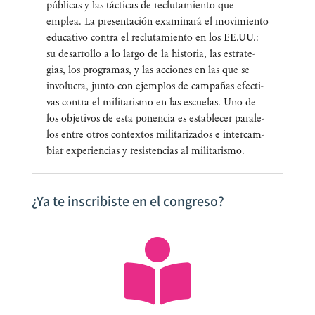
públi­cas y las tác­ti­cas de reclu­ta­mien­to que
emplea. La pre­sen­ta­ción exa­mi­na­rá el movi­mien­to
edu­ca­ti­vo con­tra el reclu­ta­mien­to en los EE.UU.:
su desa­rro­llo a lo lar­go de la his­to­ria, las estra­te­
gias, los pro­gra­mas, y las accio­nes en las que se
invo­lu­cra, jun­to con ejem­plos de cam­pa­ñas efec­ti­
vas con­tra el mili­ta­ris­mo en las escue­las. Uno de
los obje­ti­vos de esta ponen­cia es esta­ble­cer para­le­
los entre otros con­tex­tos mili­ta­ri­za­dos e inter­cam­
biar expe­rien­cias y resis­ten­cias al militarismo.
¿Ya te inscribiste en el congreso?
