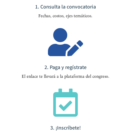
1. Consulta la convocatoria
Fechas, cos­tos, ejes temáticos.

2. Paga y regístrate
El enla­ce te lle­va­rá a la pla­ta­for­ma del congreso.

3. ¡Inscríbete!