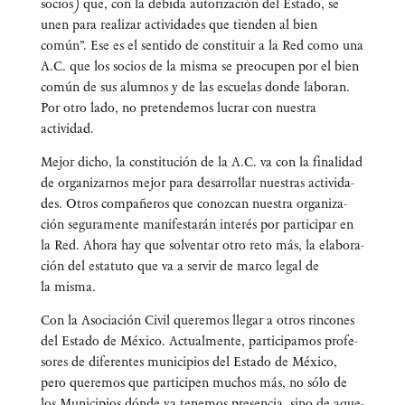
socios) que, con la debi­da auto­ri­za­ción del Esta­do, se
unen para rea­li­zar acti­vi­da­des que tien­den al bien
común”. Ese es el sen­ti­do de cons­ti­tuir a la Red como una
A.C. que los socios de la mis­ma se preo­cu­pen por el bien
común de sus alum­nos y de las escue­las don­de labo­ran.
Por otro lado, no pre­ten­de­mos lucrar con nues­tra
actividad.
Mejor dicho, la cons­ti­tu­ción de la A.C. va con la fina­li­dad
de orga­ni­zar­nos mejor para desa­rro­llar nues­tras acti­vi­da­
des. Otros com­pa­ñe­ros que conoz­can nues­tra orga­ni­za­
ción segu­ra­men­te mani­fes­ta­rán inte­rés por par­ti­ci­par en
la Red. Aho­ra hay que sol­ven­tar otro reto más, la ela­bo­ra­
ción del esta­tu­to que va a ser­vir de mar­co legal de
la misma.
Con la Aso­cia­ción Civil que­re­mos lle­gar a otros rin­co­nes
del Esta­do de Méxi­co. Actual­men­te, par­ti­ci­pa­mos pro­fe­
so­res de dife­ren­tes muni­ci­pios del Esta­do de Méxi­co,
pero que­re­mos que par­ti­ci­pen muchos más, no sólo de
los Muni­ci­pios dón­de ya tene­mos pre­sen­cia, sino de aque­