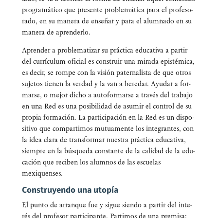
pro­gra­má­ti­co que pre­sen­te pro­ble­má­ti­ca para el pro­fe­so­
ra­do, en su mane­ra de ense­ñar y para el alum­na­do en su
mane­ra de aprenderlo.
Apren­der a pro­ble­ma­ti­zar su prác­ti­ca edu­ca­ti­va a par­tir
del currí­cu­lum ofi­cial es cons­truir una mira­da epis­té­mi­ca,
es decir, se rom­pe con la visión pater­na­lis­ta de que otros
suje­tos tie­nen la ver­dad y la van a here­dar. Ayu­dar a for­
mar­se, o mejor dicho a auto­for­mar­se a tra­vés del tra­ba­jo
en una Red es una posi­bi­li­dad de asu­mir el con­trol de su
pro­pia for­ma­ción. La par­ti­ci­pa­ción en la Red es un dis­po­
si­ti­vo que com­par­ti­mos mutua­men­te los inte­gran­tes, con
la idea cla­ra de trans­for­mar nues­tra prác­ti­ca edu­ca­ti­va,
siem­pre en la bús­que­da cons­tan­te de la cali­dad de la edu­
ca­ción que reci­ben los alum­nos de las escue­las
mexiquenses.
Construyendo una utopía
El pun­to de arran­que fue y sigue sien­do a par­tir del inte­
rés del pro­fe­sor par­ti­ci­pan­te. Par­ti­mos de una pre­mi­sa: