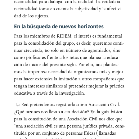
racio­na­li­dad para dia­lo­gar con la reali­dad. La ver­da­de­ra
racio­na­li­dad toma en cuen­ta la sub­je­ti­vi­dad y la afec­ti­vi­
dad de los sujetos.
En la búsqueda de nuevos horizontes
Para los miem­bros de RIDEM, el inte­rés es fun­da­men­tal
para la con­so­li­da­ción del gru­po, es decir, que­re­mos con­ti­
nuar cre­cien­do, no sólo en núme­ro de agre­mia­dos, sino
como pro­fe­so­res fren­te a los retos que pla­nea la edu­ca­
ción de ini­cios del pre­sen­te siglo. Por ello, nos plan­tea­
mos la impe­rio­sa nece­si­dad de orga­ni­zar­nos más y mejor
para hacer exten­si­va la invi­ta­ción a otros com­pa­ñe­ros que
ten­gan intere­ses simi­la­res al pre­ten­der mejo­rar la prác­ti­ca
edu­ca­ti­va a tra­vés de la investigación.
La Red pre­ten­de­mos regis­trar­la como Aso­cia­ción Civil.
¿Qué razo­nes nos lle­van a esa deci­sión? En la guía bási­ca
para la cons­ti­tu­ción de una Aso­cia­ción Civil nos dice que
“una aso­cia­ción civil es una per­so­na jurí­di­ca pri­va­da, cons­
ti­tui­da por un con­jun­to de per­so­nas físi­cas (lla­ma­das