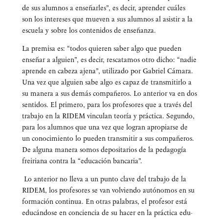
de sus alum­nos a ense­ñar­les”, es decir, apren­der cuá­les
son los intere­ses que mue­ven a sus alum­nos al asis­tir a la
escue­la y sobre los con­te­ni­dos de enseñanza.
La pre­mi­sa es: “todos quie­ren saber algo que pue­den
ense­ñar a alguien”, es decir, res­ca­ta­mos otro dicho: “nadie
apren­de en cabe­za aje­na”, uti­li­za­do por Gabriel Cáma­ra.
Una vez que alguien sabe algo es capaz de trans­mi­tir­lo a
su mane­ra a sus demás com­pa­ñe­ros. Lo ante­rior va en dos
sen­ti­dos. El pri­me­ro, para los pro­fe­so­res que a tra­vés del
tra­ba­jo en la RIDEM vin­cu­lan teo­ría y prác­ti­ca. Segun­do,
para los alum­nos que una vez que logran apro­piar­se de
un cono­ci­mien­to lo pue­den trans­mi­tir a sus com­pa­ñe­ros.
De algu­na mane­ra somos depo­si­ta­rios de la peda­go­gía
frei­ria­na con­tra la “edu­ca­ción bancaria”.
Lo ante­rior no lle­va a un pun­to cla­ve del tra­ba­jo de la
RIDEM, los pro­fe­so­res se van vol­vien­do autó­no­mos en su
for­ma­ción con­ti­nua. En otras pala­bras, el pro­fe­sor está
edu­cán­do­se en con­cien­cia de su hacer en la prác­ti­ca edu­