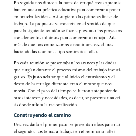
En segui­da nos dimos a la tarea de ver qué cosas apre­mia­
ban en nues­tra prác­ti­ca edu­ca­ti­va para comen­zar a poner
en mar­cha las ideas. Así sur­gie­ron las pri­me­ras líneas de
tra­ba­jo. La pro­pues­ta se con­cre­ta en el sen­ti­do de que
para la siguien­te reu­nión se iban a pre­sen­tar los pro­yec­tos
con ele­men­tos míni­mos para comen­zar a tra­ba­jar. Ade­
más de que nos comen­za­mos a reu­nir una vez al mes
hacien­do las reunio­nes tipo seminarios-taller.
En cada reu­nión se pre­sen­ta­ban los avan­ces y las dudas
que sur­gían duran­te el pro­ce­so mis­mo del tra­ba­jo inves­ti­
ga­ti­vo. Es jus­to acla­rar que al ini­cio el entu­sias­mo y el
deseo de hacer algo dife­ren­te eran el motor que nos
movía. Con el paso del tiem­po se fue­ron ante­po­nien­do
otros intere­ses y nece­si­da­des, es decir, se pre­sen­ta una cri­
sis don­de aflo­ra la racionalización.
Construyendo el camino
Una vez dado el pri­mer paso, se pre­sen­tan ideas para dar
el segun­do. Los temas a tra­ba­jar en el semi­na­rio-taller