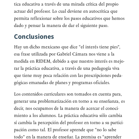
ti­ca edu­ca­ti­va a tra­vés de una mira­da crí­ti­ca del pro­pio
actuar del pro­fe­sor. Lo cual devie­ne en auto­cri­ti­ca que
per­mi­ta refle­xio­nar sobre los pasos edu­ca­ti­vos que hemos
dado y pen­sar la mane­ra de dar el siguien­te paso.
Conclusiones
Hay un dicho mexi­cano que dice “el inte­rés tie­ne pies”,
esa fra­se uti­li­za­da por Gabriel Cáma­ra nos vie­ne a la
medi­da en RIDEM, debi­do a que nues­tro inte­rés es mejo­
rar la prác­ti­ca edu­ca­ti­va, a tra­vés de una peda­go­gía viva
que tie­ne muy poca rela­ción con las pres­crip­cio­nes peda­
gó­gi­cas ema­na­das de pla­nes y pro­gra­mas oficiales.
Los con­te­ni­dos curri­cu­la­res son toma­dos en cuen­ta para,
gene­rar una pro­ble­ma­ti­za­ción en torno a su ense­ñan­za, es
decir, nos ocu­pa­mos de la mane­ra de acer­car el cono­ci­
mien­to a los alum­nos. La prác­ti­ca edu­ca­ti­va sólo cam­bia
sí cam­bia la per­cep­ción del pro­fe­sor en torno a su par­ti­ci­
pa­ción como tal. El pro­fe­sor apren­de que “no lo sabe
todo” en la mane­ra de ense­ñar. La pre­mi­sa es “apren­der