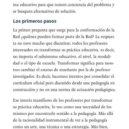
ma edu­ca­ti­vo para que tomen con­cien­cia del pro­ble­ma y
se bus­quen alter­na­ti­vas de solución.
Los primeros pasos
La pri­mer pre­gun­ta que sur­ge para la con­for­ma­ción de la
Red ¿quié­nes pue­den for­mar par­te de la Red? La res­pues­
ta no tuvo mucho que dis­cu­tir­se: todos los pro­fe­so­res
intere­sa­dos en trans­for­mar su prác­ti­ca edu­ca­ti­va, es decir,
no impor­ta el sub­sis­te­ma edu­ca­ti­vo, el nivel, la moda­li­
dad o el tipo de escue­la. Trans­for­mar sig­ni­fi­ca para noso­
tros cam­biar el esta­tus de ense­ñan­te por la de pro­fe­sor-
inves­ti­ga­dor. Es decir, hace­mos inten­tos por con­so­li­dar el
currí­cu­lum ofi­cial pero dis­cu­ti­do des­de una peda­go­gía en
cons­truc­ción y no en una nor­ma de actua­ción pedagógica.
Ese inte­rés mani­fies­to de los pro­fe­so­res por trans­for­mar
su prác­ti­ca edu­ca­ti­va, lo veo como una nece­si­dad de los
mis­mos por encon­trar­le sen­ti­do a la peda­go­gía. Más allá
de la racio­na­li­dad ins­tru­men­tal de ver a la peda­go­gía
como un arte, una téc­ni­ca o una estra­te­gia. Más bien,