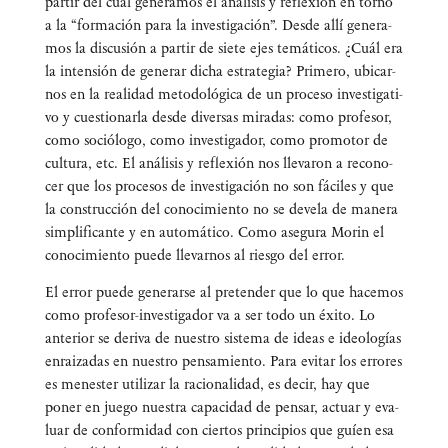
par­tir del cual gene­ra­mos el aná­li­sis y refle­xión en torno
a la “for­ma­ción para la inves­ti­ga­ción”. Des­de allí gene­ra­
mos la dis­cu­sión a par­tir de sie­te ejes temá­ti­cos. ¿Cuál era
la inten­sión de gene­rar dicha estra­te­gia? Pri­me­ro, ubi­car­
nos en la reali­dad meto­do­ló­gi­ca de un pro­ce­so inves­ti­ga­ti­
vo y cues­tio­nar­la des­de diver­sas mira­das: como pro­fe­sor,
como soció­lo­go, como inves­ti­ga­dor, como pro­mo­tor de
cul­tu­ra, etc. El aná­li­sis y refle­xión nos lle­va­ron a reco­no­
cer que los pro­ce­sos de inves­ti­ga­ción no son fáci­les y que
la cons­truc­ción del cono­ci­mien­to no se deve­la de mane­ra
sim­pli­fi­can­te y en auto­má­ti­co. Como ase­gu­ra Morin el
cono­ci­mien­to pue­de lle­var­nos al ries­go del error.
El error pue­de gene­rar­se al pre­ten­der que lo que hace­mos
como pro­fe­sor-inves­ti­ga­dor va a ser todo un éxi­to. Lo
ante­rior se deri­va de nues­tro sis­te­ma de ideas e ideo­lo­gías
enrai­za­das en nues­tro pen­sa­mien­to. Para evi­tar los erro­res
es menes­ter uti­li­zar la racio­na­li­dad, es decir, hay que
poner en jue­go nues­tra capa­ci­dad de pen­sar, actuar y eva­
luar de con­for­mi­dad con cier­tos prin­ci­pios que guíen esa