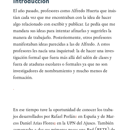
Introducción
El año pasa­do, pro­fe­so­res como Alfre­do Huer­ta que insis­
tían cada vez que me encon­tra­ban con la idea de hacer
algo rela­cio­na­do con escri­bir y publi­car. Le pedía que me
man­da­ra sus ideas para inten­tar afi­nar­las y suge­rir­les la
mane­ra de tra­ba­jar­lo. Pos­te­rior­men­te, otros pro­fe­so­res
mani­fes­ta­ban ideas pare­ci­das a las de Alfre­do. A estos
pro­fe­so­res les nacía una inquie­tud: la de hacer una inves­
ti­ga­ción for­mal que fue­ra más allá del salón de cla­ses y
fue­ra de ata­du­ras esco­la­res o for­ma­les ya que no son
inves­ti­ga­do­res de nom­bra­mien­to y mucho menos de
formación.
.
En ese tiem­po tuve la opor­tu­ni­dad de cono­cer los tra­ba­
jos desa­rro­lla­dos por Rafael Por­lán
1
en Espa­ña y de Mar­
cos Daniel Arias Flo­res
2
en la UPN del Ajus­co. Tam­bién
comen­za­ba a dar sus pri­me­ros pasos una Red (RETE) de