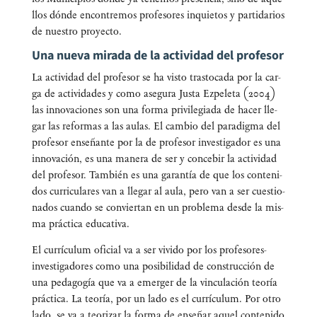
llos dón­de encon­tre­mos pro­fe­so­res inquie­tos y par­ti­da­rios
de nues­tro proyecto.
Una nueva mirada de la actividad del profesor
La acti­vi­dad del pro­fe­sor se ha vis­to tras­to­ca­da por la car­
ga de acti­vi­da­des y como ase­gu­ra Jus­ta Ezpe­le­ta (2004)
las inno­va­cio­nes son una for­ma pri­vi­le­gia­da de hacer lle­
gar las refor­mas a las aulas. El cam­bio del para­dig­ma del
pro­fe­sor ense­ñan­te por la de pro­fe­sor inves­ti­ga­dor es una
inno­va­ción, es una mane­ra de ser y con­ce­bir la acti­vi­dad
del pro­fe­sor. Tam­bién es una garan­tía de que los con­te­ni­
dos curri­cu­la­res van a lle­gar al aula, pero van a ser cues­tio­
na­dos cuan­do se con­vier­tan en un pro­ble­ma des­de la mis­
ma prác­ti­ca educativa.
El currí­cu­lum ofi­cial va a ser vivi­do por los pro­fe­so­res-
inves­ti­ga­do­res como una posi­bi­li­dad de cons­truc­ción de
una peda­go­gía que va a emer­ger de la vin­cu­la­ción teo­ría
prác­ti­ca. La teo­ría, por un lado es el currí­cu­lum. Por otro
lado, se va a teo­ri­zar la for­ma de ense­ñar aquel con­te­ni­do