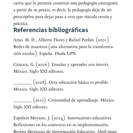
ca­ti­va que le per­mi­te cons­truir una peda­go­gía emer­gen­te
a par­tir de su pra­xis, es decir, la peda­go­gía deja de ser
pres­crip­ti­va para dejar paso a otra que vin­cu­la teo­ría y
práctica.
Referencias bibliográficas
Arias. M. D., Alber­to Flo­res y Rafael Por­lán. (2001).
Redes de maes­tros (una alter­na­ti­va para la trans­for­ma­
ción esco­lar). Espa­ña. Diada-UPN.
Cáma­ra, G. (2006). Ense­ñar y apren­der con inte­rés.
Méxi­co. Siglo XXI editores.
_________ (2008). Otra edu­ca­ción bási­ca es posi­ble.
Méxi­co. Siglo XXI editores.
_________ (2010). Comu­ni­dad de apren­di­za­je. Méxi­co.
Siglo XXI editores.
Ezpe­le­ta Moyano, J. (2004). Inno­va­cio­nes edu­ca­ti­vas.
Refle­xio­nes en los con­tex­tos en su imple­men­ta­ción.
Revis­ta Mexi­ca­na de Inves­ti­ga­ción Edu­ca­ti­va. Abril-junio