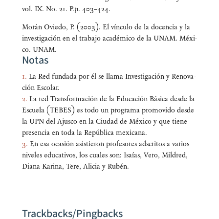
vol. IX. No. 21. P.p. 403–424.
Morán Ovie­do, P. (2003). El víncu­lo de la docen­cia y la
inves­ti­ga­ción en el tra­ba­jo aca­dé­mi­co de la UNAM. Méxi­
co. UNAM.
Notas
1.
La Red fun­da­da por él se lla­ma Inves­ti­ga­ción y Reno­va­
ción Escolar.
2.
La red Trans­for­ma­ción de la Edu­ca­ción Bási­ca des­de la
Escue­la (TEBES) es todo un pro­gra­ma pro­mo­vi­do des­de
la UPN del Ajus­co en la Ciu­dad de Méxi­co y que tie­ne
pre­sen­cia en toda la Repú­bli­ca mexicana.
3.
En esa oca­sión asis­tie­ron pro­fe­so­res ads­cri­tos a varios
nive­les edu­ca­ti­vos, los cua­les son: Isaías, Vero, Mil­dred,
Dia­na Kari­na, Tere, Ali­cia y Rubén.
Trackbacks/Pingbacks