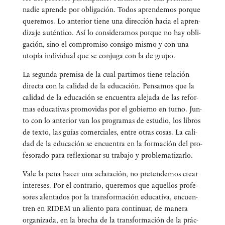
nadie apren­de por obli­ga­ción. Todos apren­de­mos por­que
que­re­mos. Lo ante­rior tie­ne una direc­ción hacia el apren­
di­za­je autén­ti­co. Así lo con­si­de­ra­mos por­que no hay obli­
ga­ción, sino el com­pro­mi­so con­si­go mis­mo y con una
uto­pía indi­vi­dual que se con­ju­ga con la de grupo.
La segun­da pre­mi­sa de la cual par­ti­mos tie­ne rela­ción
direc­ta con la cali­dad de la edu­ca­ción. Pen­sa­mos que la
cali­dad de la edu­ca­ción se encuen­tra ale­ja­da de las refor­
mas edu­ca­ti­vas pro­mo­vi­das por el gobierno en turno. Jun­
to con lo ante­rior van los pro­gra­mas de estu­dio, los libros
de tex­to, las guías comer­cia­les, entre otras cosas. La cali­
dad de la edu­ca­ción se encuen­tra en la for­ma­ción del pro­
fe­so­ra­do para refle­xio­nar su tra­ba­jo y problematizarlo.
Vale la pena hacer una acla­ra­ción, no pre­ten­de­mos crear
intere­ses. Por el con­tra­rio, que­re­mos que aque­llos pro­fe­
so­res alen­ta­dos por la trans­for­ma­ción edu­ca­ti­va, encuen­
tren en RIDEM un alien­to para con­ti­nuar, de mane­ra
orga­ni­za­da, en la bre­cha de la trans­for­ma­ción de la prác­