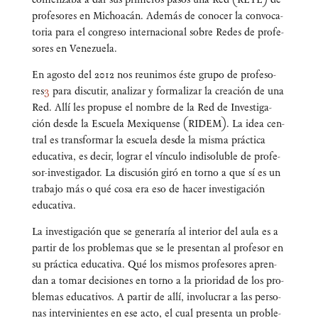
pro­fe­so­res en Michoa­cán. Ade­más de cono­cer la con­vo­ca­
to­ria para el con­gre­so inter­na­cio­nal sobre Redes de pro­fe­
so­res en Venezuela.
En agos­to del 2012 nos reuni­mos éste gru­po de pro­fe­so­
res
3
para dis­cu­tir, ana­li­zar y for­ma­li­zar la crea­ción de una
Red. Allí les pro­pu­se el nom­bre de la Red de Inves­ti­ga­
ción des­de la Escue­la Mexi­quen­se (RIDEM). La idea cen­
tral es trans­for­mar la escue­la des­de la mis­ma prác­ti­ca
edu­ca­ti­va, es decir, lograr el víncu­lo indi­so­lu­ble de pro­fe­
sor-inves­ti­ga­dor. La dis­cu­sión giró en torno a que sí es un
tra­ba­jo más o qué cosa era eso de hacer inves­ti­ga­ción
educativa.
La inves­ti­ga­ción que se gene­ra­ría al inte­rior del aula es a
par­tir de los pro­ble­mas que se le pre­sen­tan al pro­fe­sor en
su prác­ti­ca edu­ca­ti­va. Qué los mis­mos pro­fe­so­res apren­
dan a tomar deci­sio­nes en torno a la prio­ri­dad de los pro­
ble­mas edu­ca­ti­vos. A par­tir de allí, invo­lu­crar a las per­so­
nas inter­vi­nien­tes en ese acto, el cual pre­sen­ta un pro­ble­