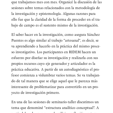
que tra­ba­ja­mos mes con mes. Orga­ni­cé la dis­cu­sión de las
sesio­nes sobre temas rela­cio­na­dos con la meto­do­lo­gía de
la inves­ti­ga­ción y epis­te­mo­lo­gía. Algu­nas razo­nes para
ello fue que la cla­ri­dad de la for­ma de pro­ce­der en el tra­
ba­jo de cam­po es el sus­ten­to mis­mo de la investigación.
El saber hacer en la inves­ti­ga­ción, como ase­gu­ra Sán­chez
Puen­tes es algo simi­lar al tra­ba­jo “arte­sa­nal”, es decir, se
va apren­dien­do a hacer­lo en la prác­ti­ca del mis­mo pro­ce­
so inves­ti­ga­ti­vo. Los par­ti­ci­pan­tes en RIDEM hacen un
esfuer­zo por dise­ñar su inves­ti­ga­ción y rea­li­zar­la con sus
pro­pios recur­sos cuyo eje gene­ra­dor y arti­cu­la­dor es la
prác­ti­ca edu­ca­ti­va. A par­tir de un auto­diag­nós­ti­co el pro­
fe­sor comien­za a vis­lum­brar varios temas. Se va tra­ba­jan­
do de tal mane­ra que se eli­ge aquel que le parez­ca más
intere­san­te de pro­ble­ma­ti­zar para con­ver­tir­lo en un pro­
yec­to de inves­ti­ga­ción primero.
En una de las sesio­nes de semi­na­rio-taller dis­cu­ti­mos un
tema que deno­mi­né “estruc­tu­ra ana­lí­ti­co con­cep­tual”. A