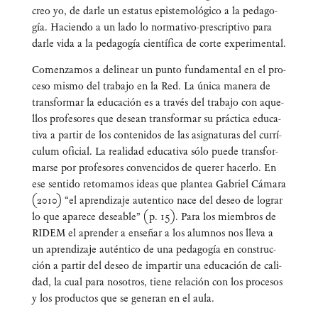
creo yo, de dar­le un esta­tus epis­te­mo­ló­gi­co a la peda­go­
gía. Hacien­do a un lado lo nor­ma­ti­vo-pres­crip­ti­vo para
dar­le vida a la peda­go­gía cien­tí­fi­ca de cor­te experimental.
Comen­za­mos a deli­near un pun­to fun­da­men­tal en el pro­
ce­so mis­mo del tra­ba­jo en la Red. La úni­ca mane­ra de
trans­for­mar la edu­ca­ción es a tra­vés del tra­ba­jo con aque­
llos pro­fe­so­res que desean trans­for­mar su prác­ti­ca edu­ca­
ti­va a par­tir de los con­te­ni­dos de las asig­na­tu­ras del currí­
cu­lum ofi­cial. La reali­dad edu­ca­ti­va sólo pue­de trans­for­
mar­se por pro­fe­so­res con­ven­ci­dos de que­rer hacer­lo. En
ese sen­ti­do reto­ma­mos ideas que plan­tea Gabriel Cáma­ra
(2010) “el apren­di­za­je auten­ti­co nace del deseo de lograr
lo que apa­re­ce desea­ble” (p. 15). Para los miem­bros de
RIDEM el apren­der a ense­ñar a los alum­nos nos lle­va a
un apren­di­za­je autén­ti­co de una peda­go­gía en cons­truc­
ción a par­tir del deseo de impar­tir una edu­ca­ción de cali­
dad, la cual para noso­tros, tie­ne rela­ción con los pro­ce­sos
y los pro­duc­tos que se gene­ran en el aula.