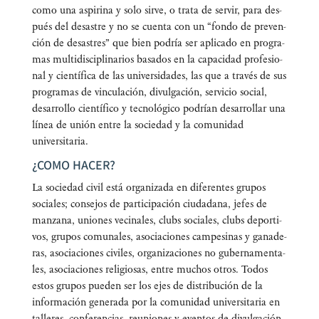
como una aspi­ri­na y solo sir­ve, o tra­ta de ser­vir, para des­
pués del desas­tre y no se cuen­ta con un “fon­do de pre­ven­
ción de desas­tres” que bien podría ser apli­ca­do en pro­gra­
mas mul­ti­dis­ci­pli­na­rios basa­dos en la capa­ci­dad pro­fe­sio­
nal y cien­tí­fi­ca de las uni­ver­si­da­des, las que a tra­vés de sus
pro­gra­mas de vin­cu­la­ción, divul­ga­ción, ser­vi­cio social,
desa­rro­llo cien­tí­fi­co y tec­no­ló­gi­co podrían desa­rro­llar una
línea de unión entre la socie­dad y la comu­ni­dad
universitaria.
¿COMO HACER?
La socie­dad civil está orga­ni­za­da en dife­ren­tes gru­pos
socia­les; con­se­jos de par­ti­ci­pa­ción ciu­da­da­na, jefes de
man­za­na, unio­nes veci­na­les, clubs socia­les, clubs depor­ti­
vos, gru­pos comu­na­les, aso­cia­cio­nes cam­pe­si­nas y gana­de­
ras, aso­cia­cio­nes civi­les, orga­ni­za­cio­nes no guber­na­men­ta­
les, aso­cia­cio­nes reli­gio­sas, entre muchos otros. Todos
estos gru­pos pue­den ser los ejes de dis­tri­bu­ción de la
infor­ma­ción gene­ra­da por la comu­ni­dad uni­ver­si­ta­ria en
talle­res, con­fe­ren­cias, reunio­nes y even­tos de divul­ga­ción