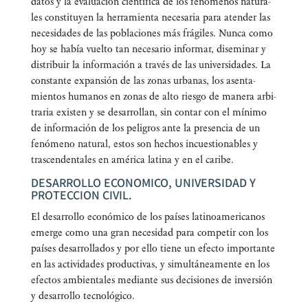
datos y la eva­lua­ción cien­tí­fi­ca de los fenó­me­nos natu­ra­
les cons­ti­tu­yen la herra­mien­ta nece­sa­ria para aten­der las
nece­si­da­des de las pobla­cio­nes más frá­gi­les. Nun­ca como
hoy se había vuel­to tan nece­sa­rio infor­mar, dise­mi­nar y
dis­tri­buir la infor­ma­ción a tra­vés de las uni­ver­si­da­des. La
cons­tan­te expan­sión de las zonas urba­nas, los asen­ta­
mien­tos huma­nos en zonas de alto ries­go de mane­ra arbi­
tra­ria exis­ten y se desa­rro­llan, sin con­tar con el míni­mo
de infor­ma­ción de los peli­gros ante la pre­sen­cia de un
fenó­meno natu­ral, estos son hechos incues­tio­na­bles y
tras­cen­den­ta­les en amé­ri­ca lati­na y en el caribe.
DESARROLLO ECONOMICO, UNIVERSIDAD Y
PROTECCION CIVIL.
El desa­rro­llo eco­nó­mi­co de los paí­ses lati­no­ame­ri­ca­nos
emer­ge como una gran nece­si­dad para com­pe­tir con los
paí­ses desa­rro­lla­dos y por ello tie­ne un efec­to impor­tan­te
en las acti­vi­da­des pro­duc­ti­vas, y simul­tá­nea­men­te en los
efec­tos ambien­ta­les median­te sus deci­sio­nes de inver­sión
y desa­rro­llo tecnológico.