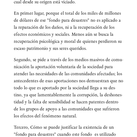
cual des­de su ori­gen está viciado.
En pri­mer lugar, por­que el total de los miles de millo­nes
de dóla­res de ese “fon­do para desas­tres” no es apli­ca­do a
la repa­ra­ción de los daños, ni a la recu­pe­ra­ción de los
efec­tos eco­nó­mi­cos y socia­les. Menos aún se bus­ca la
recu­pe­ra­ción psi­co­ló­gi­ca y moral de quie­nes per­die­ron su
esca­so patri­mo­nio y sus seres queridos.
Segun­do, se pide a tra­vés de los medios masi­vos de comu­
ni­ca­ción la apor­ta­ción volun­ta­ria de la socie­dad para
aten­der las nece­si­da­des de las comu­ni­da­des afec­ta­das; los
ante­ce­den­tes de esas apor­ta­cio­nes nos demues­tran que no
todo lo que es apor­ta­do por la socie­dad lle­ga a su des­
tino, ya que lamen­ta­ble­men­te la corrup­ción, la des­ho­nes­
ti­dad y la fal­ta de sen­si­bi­li­dad se hacen paten­tes den­tro
de los gru­pos de apo­yo a las comu­ni­da­des que sufrie­ron
los efec­tos del fenó­meno natural.
Ter­ce­ro, Cómo se pue­de jus­ti­fi­car la exis­ten­cia de un
“fon­do para desas­tres” cuan­do este fon­do es uti­li­za­do