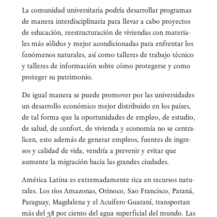
La comu­ni­dad uni­ver­si­ta­ria podría desa­rro­llar pro­gra­mas
de mane­ra inter­dis­ci­pli­na­ria para lle­var a cabo pro­yec­tos
de edu­ca­ción, rees­truc­tu­ra­ción de vivien­das con mate­ria­
les más sóli­dos y mejor acon­di­cio­na­das para enfren­tar los
fenó­me­nos natu­ra­les, así como talle­res de tra­ba­jo téc­ni­co
y talle­res de infor­ma­ción sobre cómo pro­te­ger­se y como
pro­te­ger su patrimonio.
De igual mane­ra se pue­de pro­mo­ver por las uni­ver­si­da­des
un desa­rro­llo eco­nó­mi­co mejor dis­tri­bui­do en los paí­ses,
de tal for­ma que la opor­tu­ni­da­des de empleo, de estu­dio,
de salud, de con­fort, de vivien­da y eco­no­mía no se cen­tra­
li­cen, esto ade­más de gene­rar empleos, fuen­tes de ingre­
sos y cali­dad de vida, ven­dría a pre­ve­nir y evi­tar que
aumen­te la migra­ción hacia las gran­des ciudades.
Amé­ri­ca Lati­na es extre­ma­da­men­te rica en recur­sos natu­
ra­les. Los ríos Ama­zo­nas, Ori­no­co, Sao Fran­cis­co, Para­ná,
Para­guay, Mag­da­le­na y el Acuí­fe­ro Gua­ra­ní, trans­por­tan
más del 38 por cien­to del agua super­fi­cial del mun­do. Las