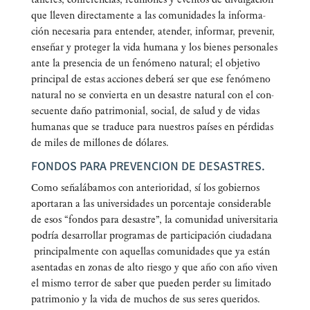
que lle­ven direc­ta­men­te a las comu­ni­da­des la infor­ma­
ción nece­sa­ria para enten­der, aten­der, infor­mar, pre­ve­nir,
ense­ñar y pro­te­ger la vida huma­na y los bie­nes per­so­na­les
ante la pre­sen­cia de un fenó­meno natu­ral; el obje­ti­vo
prin­ci­pal de estas accio­nes debe­rá ser que ese fenó­meno
natu­ral no se con­vier­ta en un desas­tre natu­ral con el con­
se­cuen­te daño patri­mo­nial, social, de salud y de vidas
huma­nas que se tra­du­ce para nues­tros paí­ses en pér­di­das
de miles de millo­nes de dólares.
FONDOS PARA PREVENCION DE DESASTRES.
Como seña­lá­ba­mos con ante­rio­ri­dad, sí los gobier­nos
apor­ta­ran a las uni­ver­si­da­des un por­cen­ta­je con­si­de­ra­ble
de esos “fon­dos para desas­tre”, la comu­ni­dad uni­ver­si­ta­ria
podría desa­rro­llar pro­gra­mas de par­ti­ci­pa­ción ciu­da­da­na
prin­ci­pal­men­te con aque­llas comu­ni­da­des que ya están
asen­ta­das en zonas de alto ries­go y que año con año viven
el mis­mo terror de saber que pue­den per­der su limi­ta­do
patri­mo­nio y la vida de muchos de sus seres queridos.