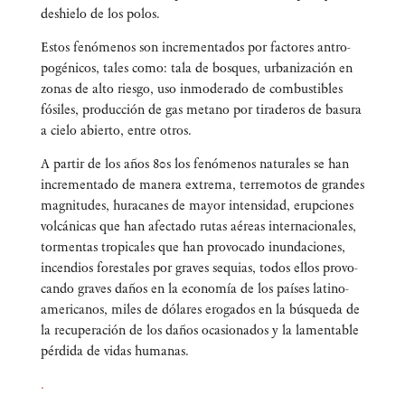
des­hie­lo de los polos.
Estos fenó­me­nos son incre­men­ta­dos por fac­to­res antro­
po­gé­ni­cos, tales como: tala de bos­ques, urba­ni­za­ción en
zonas de alto ries­go, uso inmo­de­ra­do de com­bus­ti­bles
fósi­les, pro­duc­ción de gas metano por tira­de­ros de basu­ra
a cie­lo abier­to, entre otros.
A par­tir de los años 80s los fenó­me­nos natu­ra­les se han
incre­men­ta­do de mane­ra extre­ma, terre­mo­tos de gran­des
mag­ni­tu­des, hura­ca­nes de mayor inten­si­dad, erup­cio­nes
vol­cá­ni­cas que han afec­ta­do rutas aéreas inter­na­cio­na­les,
tor­men­tas tro­pi­ca­les que han pro­vo­ca­do inun­da­cio­nes,
incen­dios fores­ta­les por gra­ves sequias, todos ellos pro­vo­
can­do gra­ves daños en la eco­no­mía de los paí­ses lati­no­
ame­ri­ca­nos, miles de dóla­res ero­ga­dos en la bús­que­da de
la recu­pe­ra­ción de los daños oca­sio­na­dos y la lamen­ta­ble
pér­di­da de vidas humanas.
.