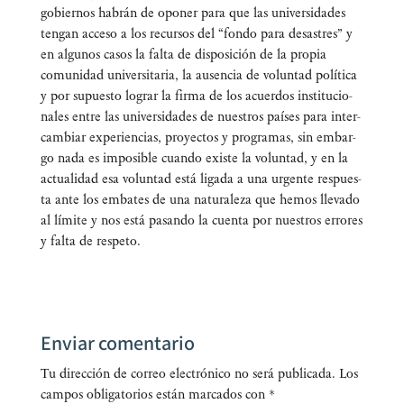
gobier­nos habrán de opo­ner para que las uni­ver­si­da­des
ten­gan acce­so a los recur­sos del “fon­do para desas­tres” y
en algu­nos casos la fal­ta de dis­po­si­ción de la pro­pia
comu­ni­dad uni­ver­si­ta­ria, la ausen­cia de volun­tad polí­ti­ca
y por supues­to lograr la fir­ma de los acuer­dos ins­ti­tu­cio­
na­les entre las uni­ver­si­da­des de nues­tros paí­ses para inter­
cam­biar expe­rien­cias, pro­yec­tos y pro­gra­mas, sin embar­
go nada es impo­si­ble cuan­do exis­te la volun­tad, y en la
actua­li­dad esa volun­tad está liga­da a una urgen­te res­pues­
ta ante los emba­tes de una natu­ra­le­za que hemos lle­va­do
al lími­te y nos está pasan­do la cuen­ta por nues­tros erro­res
y fal­ta de respeto.
Enviar comentario
Tu dirección de correo electrónico no será publicada.
Los
campos obligatorios están marcados con
*