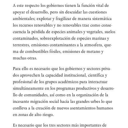
A este res­pec­to los gobier­nos tie­nen la fun­ción vital de
apo­yar el desa­rro­llo, pero sin des­cui­dar las cues­tio­nes
ambien­ta­les; explo­tar y fra­gi­li­zar de mane­ra sis­te­má­ti­ca
los recur­sos reno­va­bles y no reno­va­bles trae como con­se­
cuen­cia la pér­di­da de espe­cies ani­ma­les y vege­ta­les, sue­los
con­ta­mi­na­dos, sobre­ex­plo­ta­ción de espe­cies mari­nas y
terres­tres, emi­sio­nes con­ta­mi­nan­tes a la atmos­fe­ra, que­
ma de com­bus­ti­bles fósi­les, emi­sio­nes de metano y
muchas otras.
Para ello es nece­sa­rio que los gobier­nos y sec­to­res pri­va­
dos apro­ve­chen la capa­ci­dad ins­ti­tu­cio­nal, cien­tí­fi­ca y
pro­fe­sio­nal de los gru­pos aca­dé­mi­cos para inter­ac­tuar
simul­tá­nea­men­te en los pro­gra­mas pro­duc­ti­vos y desa­rro­
llo de comu­ni­da­des, así como en la orga­ni­za­ción de la
ince­san­te migra­ción social hacia las gran­des urbes lo que
con­lle­va a la crea­ción de nue­vos asen­ta­mien­tos huma­nos
en zonas de alto riesgo.
Es nece­sa­rio que los tres sec­to­res más impor­tan­tes de