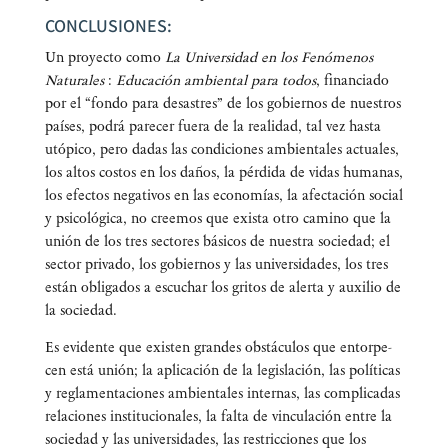
CONCLUSIONES:
Un pro­yec­to como
La Uni­ver­si­dad en los Fenó­me­nos
Natu­ra­les
:
Edu­ca­ción ambien­tal para todos
, finan­cia­do
por el “fon­do para desas­tres” de los gobier­nos de nues­tros
paí­ses, podrá pare­cer fue­ra de la reali­dad, tal vez has­ta
utó­pi­co, pero dadas las con­di­cio­nes ambien­ta­les actua­les,
los altos cos­tos en los daños, la pér­di­da de vidas huma­nas,
los efec­tos nega­ti­vos en las eco­no­mías, la afec­ta­ción social
y psi­co­ló­gi­ca, no cree­mos que exis­ta otro camino que la
unión de los tres sec­to­res bási­cos de nues­tra socie­dad; el
sec­tor pri­va­do, los gobier­nos y las uni­ver­si­da­des, los tres
están obli­ga­dos a escu­char los gri­tos de aler­ta y auxi­lio de
la sociedad.
Es evi­den­te que exis­ten gran­des obs­tácu­los que entor­pe­
cen está unión; la apli­ca­ción de la legis­la­ción, las polí­ti­cas
y regla­men­ta­cio­nes ambien­ta­les inter­nas, las com­pli­ca­das
rela­cio­nes ins­ti­tu­cio­na­les, la fal­ta de vin­cu­la­ción entre la
socie­dad y las uni­ver­si­da­des, las res­tric­cio­nes que los