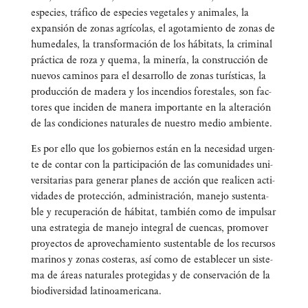
espe­cies, trá­fi­co de espe­cies vege­ta­les y ani­ma­les, la
expan­sión de zonas agrí­co­las, el ago­ta­mien­to de zonas de
hume­da­les, la trans­for­ma­ción de los hábi­tats, la cri­mi­nal
prác­ti­ca de roza y que­ma, la mine­ría, la cons­truc­ción de
nue­vos cami­nos para el desa­rro­llo de zonas turís­ti­cas, la
pro­duc­ción de made­ra y los incen­dios fores­ta­les, son fac­
to­res que inci­den de mane­ra impor­tan­te en la alte­ra­ción
de las con­di­cio­nes natu­ra­les de nues­tro medio ambiente.
Es por ello que los gobier­nos están en la nece­si­dad urgen­
te de con­tar con la par­ti­ci­pa­ción de las comu­ni­da­des uni­
ver­si­ta­rias para gene­rar pla­nes de acción que reali­cen acti­
vi­da­des de pro­tec­ción, admi­nis­tra­ción, mane­jo sus­ten­ta­
ble y recu­pe­ra­ción de hábi­tat, tam­bién como de impul­sar
una estra­te­gia de mane­jo inte­gral de cuen­cas, pro­mo­ver
pro­yec­tos de apro­ve­cha­mien­to sus­ten­ta­ble de los recur­sos
mari­nos y zonas cos­te­ras, así como de esta­ble­cer un sis­te­
ma de áreas natu­ra­les pro­te­gi­das y de con­ser­va­ción de la
bio­di­ver­si­dad latinoamericana.