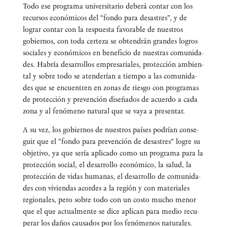
Todo ese pro­gra­ma uni­ver­si­ta­rio debe­rá con­tar con los
recur­sos eco­nó­mi­cos del “fon­do para desas­tres”, y de
lograr con­tar con la res­pues­ta favo­ra­ble de nues­tros
gobier­nos, con toda cer­te­za se obten­drán gran­des logros
socia­les y eco­nó­mi­cos en bene­fi­cio de nues­tras comu­ni­da­
des. Habría desa­rro­llos empre­sa­ria­les, pro­tec­ción ambien­
tal y sobre todo se aten­de­rían a tiem­po a las comu­ni­da­
des que se encuen­tren en zonas de ries­go con pro­gra­mas
de pro­tec­ción y pre­ven­ción dise­ña­dos de acuer­do a cada
zona y al fenó­meno natu­ral que se vaya a presentar.
A su vez, los gobier­nos de nues­tros paí­ses podrían con­se­
guir que el “fon­do para pre­ven­ción de desas­tres” logre su
obje­ti­vo, ya que sería apli­ca­do como un pro­gra­ma para la
pro­tec­ción social, el desa­rro­llo eco­nó­mi­co, la salud, la
pro­tec­ción de vidas huma­nas, el desa­rro­llo de comu­ni­da­
des con vivien­das acor­des a la región y con mate­ria­les
regio­na­les, pero sobre todo con un cos­to mucho menor
que el que actual­men­te se dice apli­can para medio recu­
pe­rar los daños cau­sa­dos por los fenó­me­nos naturales.