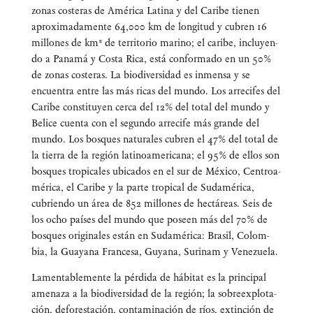
zonas cos­te­ras de Amé­ri­ca Lati­na y del Cari­be tie­nen
apro­xi­ma­da­men­te 64,000 km de lon­gi­tud y cubren 16
millo­nes de km² de terri­to­rio marino; el cari­be, inclu­yen­
do a Pana­má y Cos­ta Rica, está con­for­ma­do en un 50%
de zonas cos­te­ras. La bio­di­ver­si­dad es inmen­sa y se
encuen­tra entre las más ricas del mun­do. Los arre­ci­fes del
Cari­be cons­ti­tu­yen cer­ca del 12% del total del mun­do y
Beli­ce cuen­ta con el segun­do arre­ci­fe más gran­de del
mun­do. Los bos­ques natu­ra­les cubren el 47% del total de
la tie­rra de la región lati­no­ame­ri­ca­na; el 95% de ellos son
bos­ques tro­pi­ca­les ubi­ca­dos en el sur de Méxi­co, Cen­troa­
mé­ri­ca, el Cari­be y la par­te tro­pi­cal de Suda­mé­ri­ca,
cubrien­do un área de 852 millo­nes de hec­tá­reas. Seis de
los ocho paí­ses del mun­do que poseen más del 70% de
bos­ques ori­gi­na­les están en Suda­mé­ri­ca: Bra­sil, Colom­
bia, la Gua­ya­na Fran­ce­sa, Guya­na, Suri­nam y Venezuela.
Lamen­ta­ble­men­te la pér­di­da de hábi­tat es la prin­ci­pal
ame­na­za a la bio­di­ver­si­dad de la región; la sobre­ex­plo­ta­
ción, defo­res­ta­ción, con­ta­mi­na­ción de ríos, extin­ción de