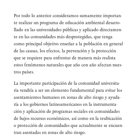
Por todo lo ante­rior con­si­de­ra­mos suma­men­te impor­tan­
te rea­li­zar un pro­gra­ma de edu­ca­ción ambien­tal desa­rro­
lla­do en las uni­ver­si­da­des públi­cas y apli­ca­do direc­ta­men­
te en las comu­ni­da­des más des­pro­te­gi­das, que ten­ga
como prin­ci­pal obje­ti­vo ense­ñar a la pobla­ción en gene­ral
de las cau­sas, los efec­tos, la pre­ven­ción y la pro­tec­ción
que se requie­re para enfren­tar de mane­ra más rea­lis­ta
estos fenó­me­nos natu­ra­les que año con año afec­tan nues­
tros países.
La impor­tan­te par­ti­ci­pa­ción de la comu­ni­dad uni­ver­si­ta­
ria ven­dría a ser un ele­men­to fun­da­men­tal para evi­tar los
asen­ta­mien­tos huma­nos en zonas de alto ries­go y ayu­da­
ría a los gobier­nos lati­no­ame­ri­ca­nos en la ins­tru­men­ta­
ción y apli­ca­ción de pro­gra­mas socia­les en comu­ni­da­des
de bajos recur­sos eco­nó­mi­cos, así como en la reubi­ca­ción
o pro­tec­ción de comu­ni­da­des que actual­men­te se encuen­
tran asen­ta­das en zonas de alto riesgo.