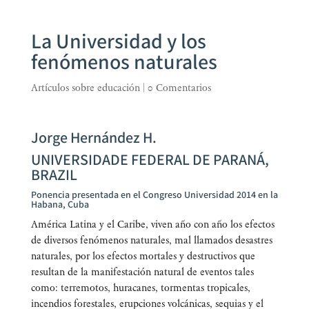
La Universidad y los
fenómenos naturales
Artículos sobre educación
|
0 Comentarios
Jorge Hernández H.
UNIVERSIDADE FEDERAL DE PARANÁ,
BRAZIL
Ponencia presentada en el Congreso Universidad 2014 en la
Habana, Cuba
Amé­ri­ca Lati­na y el Cari­be, viven año con año los efec­tos
de diver­sos fenó­me­nos natu­ra­les, mal lla­ma­dos desas­tres
natu­ra­les, por los efec­tos mor­ta­les y des­truc­ti­vos que
resul­tan de la mani­fes­ta­ción natu­ral de even­tos tales
como: terre­mo­tos, hura­ca­nes, tor­men­tas tro­pi­ca­les,
incen­dios fores­ta­les, erup­cio­nes vol­cá­ni­cas, sequias y el