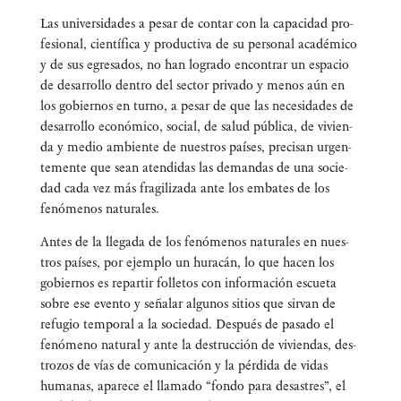
Las uni­ver­si­da­des a pesar de con­tar con la capa­ci­dad pro­
fe­sio­nal, cien­tí­fi­ca y pro­duc­ti­va de su per­so­nal aca­dé­mi­co
y de sus egre­sa­dos, no han logra­do encon­trar un espa­cio
de desa­rro­llo den­tro del sec­tor pri­va­do y menos aún en
los gobier­nos en turno, a pesar de que las nece­si­da­des de
desa­rro­llo eco­nó­mi­co, social, de salud públi­ca, de vivien­
da y medio ambien­te de nues­tros paí­ses, pre­ci­san urgen­
te­men­te que sean aten­di­das las deman­das de una socie­
dad cada vez más fra­gi­li­za­da ante los emba­tes de los
fenó­me­nos naturales.
Antes de la lle­ga­da de los fenó­me­nos natu­ra­les en nues­
tros paí­ses, por ejem­plo un hura­cán, lo que hacen los
gobier­nos es repar­tir folle­tos con infor­ma­ción escue­ta
sobre ese even­to y seña­lar algu­nos sitios que sir­van de
refu­gio tem­po­ral a la socie­dad. Des­pués de pasa­do el
fenó­meno natu­ral y ante la des­truc­ción de vivien­das, des­
tro­zos de vías de comu­ni­ca­ción y la pér­di­da de vidas
huma­nas, apa­re­ce el lla­ma­do “fon­do para desas­tres”, el