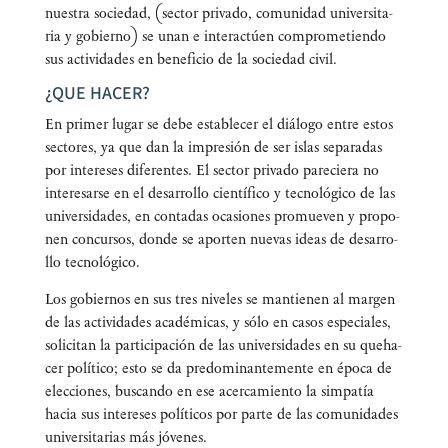
nues­tra socie­dad, (sec­tor pri­va­do, comu­ni­dad uni­ver­si­ta­
ria y gobierno) se unan e inter­ac­túen com­pro­me­tien­do
sus acti­vi­da­des en bene­fi­cio de la socie­dad civil.
¿QUE HACER?
En pri­mer lugar se debe esta­ble­cer el diá­lo­go entre estos
sec­to­res, ya que dan la impre­sión de ser islas sepa­ra­das
por intere­ses dife­ren­tes. El sec­tor pri­va­do pare­cie­ra no
inte­re­sar­se en el desa­rro­llo cien­tí­fi­co y tec­no­ló­gi­co de las
uni­ver­si­da­des, en con­ta­das oca­sio­nes pro­mue­ven y pro­po­
nen con­cur­sos, don­de se apor­ten nue­vas ideas de desa­rro­
llo tecnológico.
Los gobier­nos en sus tres nive­les se man­tie­nen al mar­gen
de las acti­vi­da­des aca­dé­mi­cas, y sólo en casos espe­cia­les,
soli­ci­tan la par­ti­ci­pa­ción de las uni­ver­si­da­des en su queha­
cer polí­ti­co; esto se da pre­do­mi­nan­te­men­te en épo­ca de
elec­cio­nes, bus­can­do en ese acer­ca­mien­to la sim­pa­tía
hacia sus intere­ses polí­ti­cos por par­te de las comu­ni­da­des
uni­ver­si­ta­rias más jóvenes.