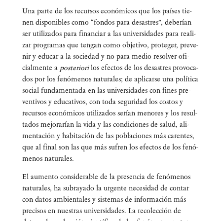
Una par­te de los recur­sos eco­nó­mi­cos que los paí­ses tie­
nen dis­po­ni­bles como “fon­dos para desas­tres”, debe­rían
ser uti­li­za­dos para finan­ciar a las uni­ver­si­da­des para rea­li­
zar pro­gra­mas que ten­gan como obje­ti­vo, pro­te­ger, pre­ve­
nir y edu­car a la socie­dad y no para medio resol­ver ofi­
cial­men­te a
pos­te­rio­ri
los efec­tos de los desas­tres pro­vo­ca­
dos por los fenó­me­nos natu­ra­les; de apli­car­se una polí­ti­ca
social fun­da­men­ta­da en las uni­ver­si­da­des con fines pre­
ven­ti­vos y edu­ca­ti­vos, con toda segu­ri­dad los cos­tos y
recur­sos eco­nó­mi­cos uti­li­za­dos serían meno­res y los resul­
ta­dos mejo­ra­rían la vida y las con­di­cio­nes de salud, ali­
men­ta­ción y habi­ta­ción de las pobla­cio­nes más caren­tes,
que al final son las que más sufren los efec­tos de los fenó­
me­nos naturales.
El aumen­to con­si­de­ra­ble de la pre­sen­cia de fenó­me­nos
natu­ra­les, ha sub­ra­ya­do la urgen­te nece­si­dad de con­tar
con datos ambien­ta­les y sis­te­mas de infor­ma­ción más
pre­ci­sos en nues­tras uni­ver­si­da­des. La reco­lec­ción de