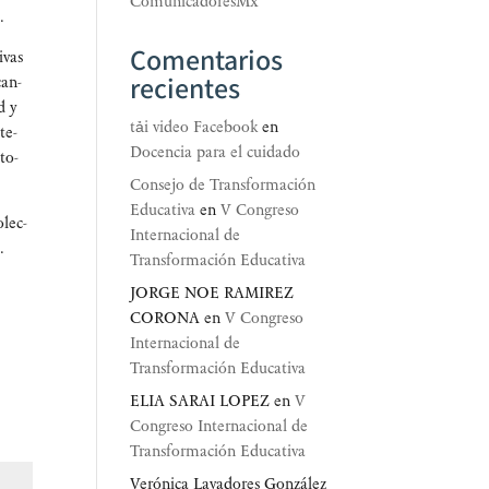
ComunicadoresMx
.
Comentarios
­vas
recientes
can­
ad y
tải video Facebook
en
­te­
Docencia para el cuidado
uto­
Consejo de Transformación
Educativa
en
V Congreso
olec­
Internacional de
.
Transformación Educativa
JORGE NOE RAMIREZ
CORONA
en
V Congreso
Internacional de
Transformación Educativa
ELIA SARAI LOPEZ
en
V
Congreso Internacional de
Transformación Educativa
Verónica Lavadores González