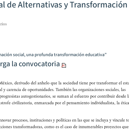
l de Alternativas y Transformación
rios
mación social, una profunda transformación educativa”
rga la convocatoria
Méxi­co, deri­va­do del anhe­lo que la socie­dad tie­ne por trans­for­mar el est
al y caren­cia de opor­tu­ni­da­des. Tam­bién las orga­ni­za­cio­nes socia­les, las
pro­gre­sis­tas auto­ges­tio­na­rios, se suman al esfuer­zo por con­tri­buir des­de 
ro­fe civi­li­za­to­ria, enmar­ca­da por el pen­sa­mien­to indi­vi­dua­lis­ta, la éti­c
­var pro­ce­sos, ins­ti­tu­cio­nes y polí­ti­cas en las que se inclu­ya y vin­cu­le 
e accio­nes trans­for­ma­do­ras, como es el caso de innu­me­ra­bles pro­yec­tos que