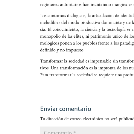
regí­me­nes auto­ri­ta­rios han man­te­ni­do mar­gi­na­les 
Los con­tor­nos dia­ló­gi­cos, la arti­cu­la­ción de iden­
inelu­di­bles del modo pro­duc­ti­vo domi­nan­te y de l
cía. El cono­ci­mien­to, la cien­cia y la tec­no­lo­gía se
mono­po­lio de las eli­tes, ni patri­mo­nio úni­co de los 
mo­ló­gi­cos ponen a los pue­blos fren­te a los para­di
de­fi­ni­do y no impuesto.
Trans­for­mar la socie­dad es impen­sa­ble sin trans­for
ti­vos. Una trans­for­ma­ción es la impron­ta de los nue­v
Para trans­for­mar la socie­dad se requie­re una pro­fu
Enviar comentario
Tu dirección de correo electrónico no será publica