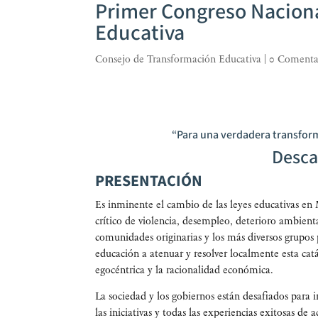
Primer Congreso Naciona
Educativa
Consejo de Transformación Educativa
|
0 Comenta
“Para una verdadera transfor
Desca
PRESENTACIÓN
Es inmi­nen­te el cam­bio de las leyes edu­ca­ti­vas en 
crí­ti­co de vio­len­cia, des­em­pleo, dete­rio­ro ambien­t
comu­ni­da­des ori­gi­na­rias y los más diver­sos gru­pos 
edu­ca­ción a ate­nuar y resol­ver local­men­te esta catás­t
ego­cén­tri­ca y la racio­na­li­dad económica.
La socie­dad y los gobier­nos están desa­fia­dos para inno
las ini­cia­ti­vas y todas las expe­rien­cias exi­to­sas d