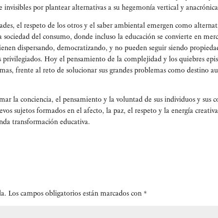
e invi­si­bles por plan­tear alter­na­ti­vas a su hege­mo­nía ver­ti­cal y anacrónica
ti­da­des, el res­pe­to de los otros y el saber ambien­tal emer­gen como alter­na­ti
a socie­dad del con­su­mo, don­de inclu­so la edu­ca­ción se con­vier­te en mer­
 vie­nen dis­per­san­do, demo­cra­ti­zan­do, y no pue­den seguir sien­do pro­pie­d
pri­vi­le­gia­dos. Hoy el pen­sa­mien­to de la com­ple­ji­dad y los quie­bres epis
g­mas, fren­te al reto de solu­cio­nar sus gran­des pro­ble­mas como des­tino a
­mar la con­cien­cia, el pen­sa­mien­to y la volun­tad de sus indi­vi­duos y sus c
os suje­tos for­ma­dos en el afec­to, la paz, el res­pe­to y la ener­gía crea­ti­va
n­da trans­for­ma­ción educativa.
da.
Los campos obligatorios están marcados con
*